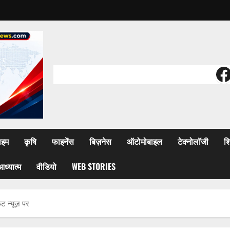
F
ाइम
कृषि
फाइनेंस
बिज़नेस
ऑटोमोबाइल
टेक्नोलॉजी
शि
आध्यात्म
वीडियो
WEB STORIES
ट न्यूज़ पर