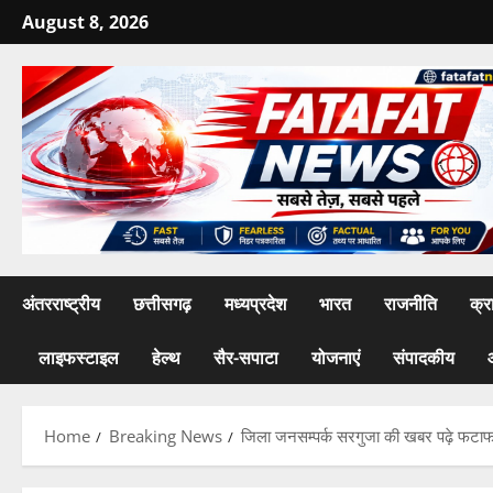
Skip
August 8, 2026
to
content
अंतरराष्ट्रीय
छत्तीसगढ़
मध्यप्रदेश
भारत
राजनीति
क्र
लाइफस्टाइल
हेल्थ
सैर-सपाटा
योजनाएं
संपादकीय
Home
Breaking News
जिला जनसम्पर्क सरगुजा की खबर पढ़े फटाफ