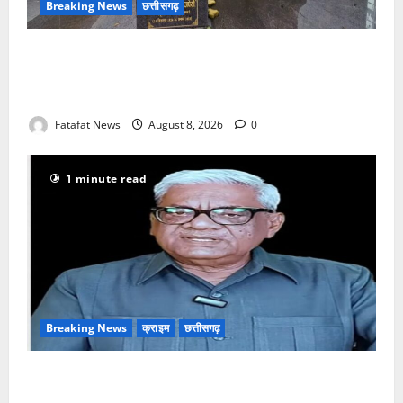
Breaking News
छत्तीसगढ़
अटल परिसर योजना में भ्रष्टाचार की सेंध, बारिश की बूंदों ने
उधेड़ी पूर्व पीएम की प्रतिमा की कलई, उच्चस्तरीय जांच के
आदेश
Fatafat News
August 8, 2026
0
1 minute read
Breaking News
क्राइम
छत्तीसगढ़
भगवान शिव पर अमर्यादित टिप्पणी मामला, विवादित पोस्ट के बाद
छत्तीसगढ़ क्रिश्चियन फोरम अध्यक्ष अरुण पन्नालाल से