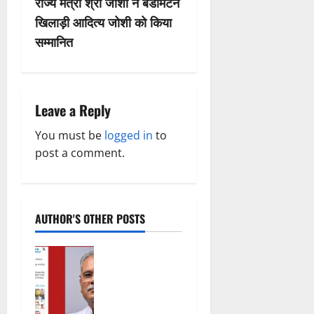
राज्य मंत्री श्री जोशी ने बेडमिंटन
t
खिलाड़ी आदित्य जोशी को किया
n
सम्मानित
a
v
Leave a Reply
i
You must be
logged in
to
post a comment.
g
a
t
AUTHOR'S OTHER POSTS
i
महादेव ऐप पर
थमा नहीं
o
सियासी
घमासान,
n