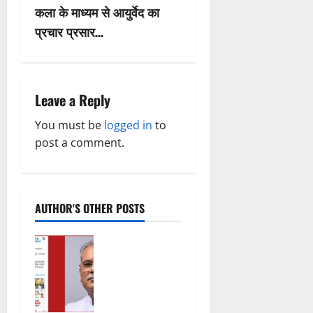
कला के माध्यम से आयुर्वेद का
t
प्रचार प्रसार…
n
a
Leave a Reply
v
You must be
logged in
to
i
post a comment.
g
a
AUTHOR'S OTHER POSTS
t
महादेव ऐप पर
i
थमा नहीं
सियासी
o
घमासान,
विकास गर्ग की