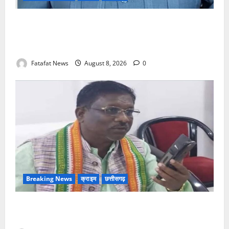
भगवान शिव पर अमर्यादित टिप्पणी मामला, विवादित पोस्ट के बाद
छत्तीसगढ़ क्रिश्चियन फोरम अध्यक्ष अरुण पन्नालाल से
गिरफ्तार
Fatafat News
August 8, 2026
0
Breaking News
क्राइम
छत्तीसगढ़
Balrampur News: बृहस्पत सिंह का मोबाइल हुआ हैक..
कॉन्टेक्ट लिस्ट के नम्बरों से भेजे जा रहे मैसेज..