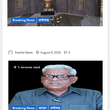
Breaking News
छत्तीसगढ़
अटल परिसर योजना में भ्रष्टाचार की सेंध, बारिश की बूंदों ने
उधेड़ी पूर्व पीएम की प्रतिमा की कलई, उच्चस्तरीय जांच के
आदेश
Fatafat News
August 8, 2026
0
1 minute read
Breaking News
क्राइम
छत्तीसगढ़