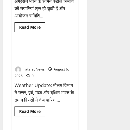
के
अग्रसेन भवन के सामने पंडाल निर्माण
नाम
की तैयारियां शुरू हो चुकी हैं और
पर
सरकारी
आयोजन समिति...
दफ्तरों
से
लेकर
Breaking News
छत्तीसगढ़
Read
Read More
पंचायतों
more
तक
भारत
about
सक्रिय
अक्षरधाम
होने
मंदिर
के
की
Weather Update: छत्तीसगढ़ में भारी
1 minute read
आरोप
थीम
बारिश के आसार, जानें आपके राज्य में
पर
विराजेंगी
कैसा रहेगा मौसम
नैला
की
Fatafat News
August 6,
दुर्गा
मां,
2026
0
कलकत्ता
की
Weather Update: मौसम विभाग
लेजर
लाइट
ने उत्तर, पूर्व, मध्य और दक्षिण भारत के
से
तमाम हिस्सों में तेज बारिश,...
जगमगाएगा
भव्य
पंडाल
Breaking News
छत्तीसगढ़
Read
Read More
more
राजनीति
about
Weather
Update: