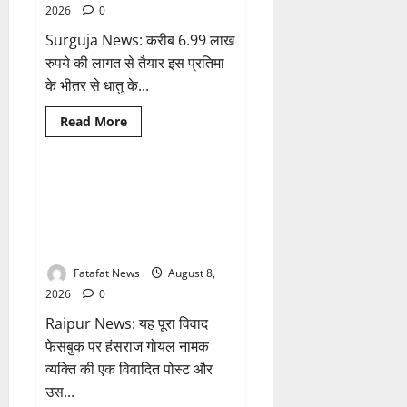
तो
2026
0
अजय
चंद्राकर
Surguja News: करीब 6.99 लाख
ने
सिंहदेव
रुपये की लागत से तैयार इस प्रतिमा
को
दी
के भीतर से धातु के...
ये
सलाह!
Breaking News
क्राइम
Read
Read More
more
छत्तीसगढ़
about
अटल
परिसर
योजना
भगवान शिव पर अमर्यादित टिप्पणी
1 minute read
में
मामला, विवादित पोस्ट के बाद
भ्रष्टाचार
की
छत्तीसगढ़ क्रिश्चियन फोरम अध्यक्ष
सेंध,
अरुण पन्नालाल से गिरफ्तार
बारिश
की
बूंदों
Fatafat News
August 8,
ने
2026
0
उधेड़ी
पूर्व
Raipur News: यह पूरा विवाद
पीएम
की
फेसबुक पर हंसराज गोयल नामक
प्रतिमा
की
व्यक्ति की एक विवादित पोस्ट और
कलई,
उच्चस्तरीय
उस...
जांच