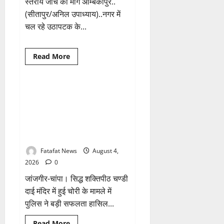
स्तरीय जांच की मांग अम्बिकापुर..
(सीतापुर/अनिल उपाध्याय)..नगर में
चल रहे उठापटक के...
Breaking News
क्राइम
Read
Read More
more
छत्तीसगढ़
about
वित्तीय
अनियमितता
एवं
चण्डी दाई मंदिर महंत में चोरी का बड़ा
1 minute read
कार्य
खुलासा जल्द, 4 आरोपी गिरफ्तार…
मे
लापरवाही
देवी मां के चढ़ावे के सोने-चांदी के जेवर
का
बरामद… गड्ढा खोदकर छिपाए थे चोरी
आरोप
लगा
के आभूषण
अध्यक्ष
समेत
Fatafat News
August 4,
पार्षदों
ने
2026
0
प्रभारी
सीएमओ
जांजगीर-चांपा। सिद्ध शक्तिपीठ चण्डी
के
विरुद्ध
दाई मंदिर में हुई चोरी के मामले में
खोला
पुलिस ने बड़ी सफलता हासिल...
मोर्चा
Breaking News
क्राइम
Read
Read More