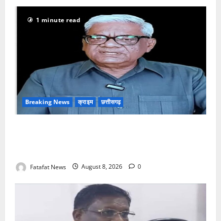
1 minute read
Breaking News
क्राइम
छत्तीसगढ़
भगवान शिव पर अमर्यादित टिप्पणी मामला, विवादित पोस्ट के बाद
छत्तीसगढ़ क्रिश्चियन फोरम अध्यक्ष अरुण पन्नालाल से
गिरफ्तार
Fatafat News
August 8, 2026
0