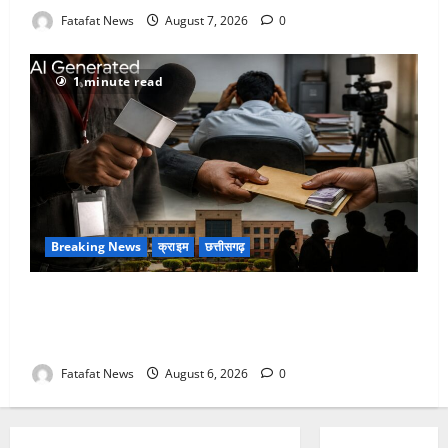
Fatafat News
August 7, 2026
0
1 minute read
Breaking News
क्राइम
छत्तीसगढ़
फर्जी पत्रकारिता की आड़ में वसूली का खेल! यूट्यूब चैनल और
वेब पोर्टल के नाम पर सरकारी दफ्तरों से लेकर पंचायतों तक
सक्रिय होने के आरोप
Fatafat News
August 6, 2026
0
Breaking News
छत्तीसगढ़