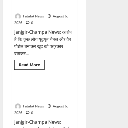
मोबाइल
के नाम पर सरकारी दफ्तरों से लेकर
हुआ
पंचायतों तक सक्रिय होने के आरोप
हैक..
कॉन्टेक्ट
लिस्ट
Fatafat News
August 6,
के
2026
0
नम्बरों
से
Janjgir-Champa News: आरोप
भेजे
जा
है कि कुछ लोग यूट्यूब चैनल और वेब
रहे
मैसेज..
पोर्टल बनाकर खुद को पत्रकार
बताकर...
Breaking News
आध्यात्म
Read
Read More
more
छत्तीसगढ़
about
फर्जी
पत्रकारिता
की
अक्षरधाम मंदिर की थीम पर विराजेंगी
1 minute read
आड़
नैला की दुर्गा मां, कलकत्ता की लेजर
में
वसूली
लाइट से जगमगाएगा भव्य पंडाल
का
खेल!
Fatafat News
August 6,
यूट्यूब
चैनल
2026
0
और
वेब
Janjgir-Champa News:
पोर्टल