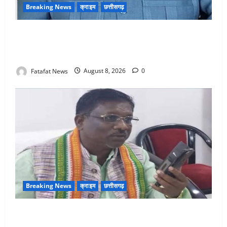
Breaking News
क्राइम
छत्तीसगढ़
भगवान शिव पर अमर्यादित टिप्पणी मामला, विवादित पोस्ट के बाद
छत्तीसगढ़ क्रिश्चियन फोरम अध्यक्ष अरुण पन्नालाल से
गिरफ्तार
Fatafat News
August 8, 2026
0
Breaking News
क्राइम
छत्तीसगढ़
Balrampur News: बृहस्पत सिंह का मोबाइल हुआ हैक..
कॉन्टेक्ट लिस्ट के नम्बरों से भेजे जा रहे मैसेज..