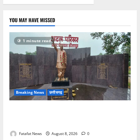
बोला
धावा,
लाखो
रुपये
नगदी
YOU MAY HAVE MISSED
समेत
कीमती
सामान
किया
पार
1 minute read
Breaking News
छत्तीसगढ़
अटल परिसर योजना में भ्रष्टाचार की सेंध, बारिश की बूंदों ने
उधेड़ी पूर्व पीएम की प्रतिमा की कलई, उच्चस्तरीय जांच के
आदेश
Fatafat News
August 8, 2026
0