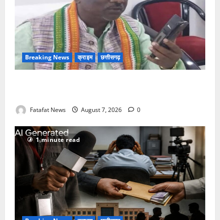
Breaking News
क्राइम
छत्तीसगढ़
Balrampur News: बृहस्पत सिंह का मोबाइल हुआ हैक..
कॉन्टेक्ट लिस्ट के नम्बरों से भेजे जा रहे मैसेज..
Fatafat News
August 7, 2026
0
1 minute read