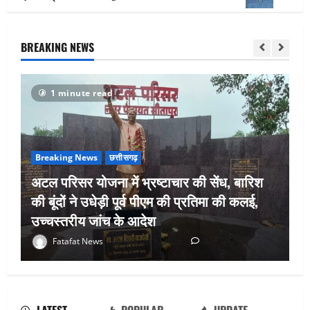
BREAKING NEWS
1 minute read
Breaking News
छत्तीसगढ़
अटल परिसर योजना में भ्रष्टाचार की सेंध, बारिश
की बूंदों ने उधेड़ी पूर्व पीएम की प्रतिमा की कलई,
उच्चस्तरीय जांच के आदेश
भगवान शिव पर अमर्यादित टिप्पणी मामला,
Fatafat News
August 8, 2026
0
विवादित पोस्ट के बाद छत्तीसगढ़ क्रिश्चियन
फोरम अध्यक्ष अरुण पन्नालाल से गिरफ्तार
August 8, 2026
0
2