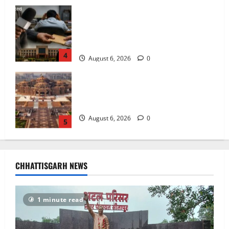
अक्षरधाम मंदिर की थीम पर विराजेंगी नैला की
दुर्गा मां, कलकत्ता की लेजर लाइट से जगमगाएगा
भव्य पंडाल
August 6, 2026
0
5
अटल परिसर योजना में भ्रष्टाचार की सेंध,
बारिश की बूंदों ने उधेड़ी पूर्व पीएम की प्रतिमा की
कलई, उच्चस्तरीय जांच के आदेश
August 8, 2026
0
1
भगवान शिव पर अमर्यादित टिप्पणी मामला,
विवादित पोस्ट के बाद छत्तीसगढ़ क्रिश्चियन
CHHATTISGARH NEWS
फोरम अध्यक्ष अरुण पन्नालाल से गिरफ्तार
August 8, 2026
0
2
1 minute read
Balrampur News: बृहस्पत सिंह का मोबाइल
हुआ हैक.. कॉन्टेक्ट लिस्ट के नम्बरों से भेजे जा