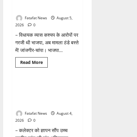
छत्तीसगढ़
तीन दिन में माफी का अल्टीमेटम.. अब
1 minute read
में
भाजपा की चुप्पी क्यों?
भारी
बारिश
Fatafat News
August 5,
के
आसार,
2026
0
जानें
आपके
– विधायक व्यास कश्यप के आरोपों पर
राज्य
में
गरजी थी भाजपा, अब मामला ठंडे बस्ते
कैसा
रहेगा
में! जांजगीर-चांपा। भाजपा...
मौसम
Read
Read More
more
Breaking News
छत्तीसगढ़
about
तीन
दिन
में
वित्तीय अनियमितता एवं कार्य मे
माफी
लापरवाही का आरोप लगा अध्यक्ष
का
अल्टीमेटम..
समेत पार्षदों ने प्रभारी सीएमओ के
अब
विरुद्ध खोला मोर्चा
भाजपा
की
चुप्पी
Fatafat News
August 4,
क्यों?
2026
0
– कलेक्टर को ज्ञापन सौंप उच्च