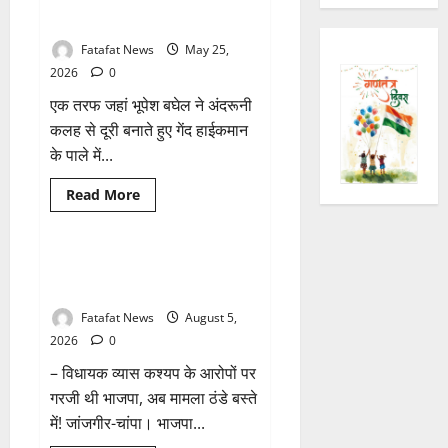
बघेल ने साधी चुप्पी, तो अजय
चंद्राकर ने सिंहदेव को दी ये सलाह!
Fatafat News
May 25,
2026
0
एक तरफ जहां भूपेश बघेल ने अंदरूनी
कलह से दूरी बनाते हुए गेंद हाईकमान
के पाले में...
Breaking News
छत्तीसगढ़
Read
Read More
more
राजनीति
about
छत्तीसगढ़
कांग्रेस
में
तीन दिन में माफी का अल्टीमेटम.. अब
1 minute read
‘कुर्सी’
भाजपा की चुप्पी क्यों?
की
जंग,
Fatafat News
August 5,
बघेल
ने
2026
0
साधी
चुप्पी,
– विधायक व्यास कश्यप के आरोपों पर
तो
अजय
गरजी थी भाजपा, अब मामला ठंडे बस्ते
चंद्राकर
ने
में! जांजगीर-चांपा। भाजपा...
सिंहदेव
को