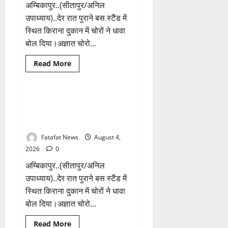
आरोपी
अम्बिकापुर..(सीतापुर/अनिल
गिरफ्तार…
देवी
उपाध्याय)..देर रात पुराने बस स्टैंड में
मां
स्थित किराना दुकान में चोरों ने धावा
के
चढ़ावे
बोल दिया।अज्ञात चोरो...
के
सोने-
चांदी
Breaking News
क्राइम
Read
Read More
के
more
जेवर
छत्तीसगढ़
about
बरामद…
किराना
गड्ढा
दुकान
खोदकर
में
किराना दुकान में देर रात चोरों ने बोला
1 minute read
छिपाए
देर
थे
धावा, लाखो रुपये नगदी समेत कीमती
रात
चोरी
चोरों
सामान किया पार
के
ने
आभूषण
बोला
Fatafat News
August 4,
धावा,
लाखो
2026
0
रुपये
नगदी
अम्बिकापुर..(सीतापुर/अनिल
समेत
कीमती
उपाध्याय)..देर रात पुराने बस स्टैंड में
सामान
स्थित किराना दुकान में चोरों ने धावा
किया
पार
बोल दिया।अज्ञात चोरो...
Read
Read More