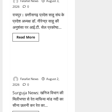
Fatafat News
August 3,
करा
सके
2026
0
साहब..
लगी
रायपुर। छत्तीसगढ़ प्रदेश साहू संघ के
थी
क्लास.!
प्रदेश अध्यक्ष डॉ. नीरेन्द्र साहू की
अनुशंसा पर आई.टी. सेल प्रकोष्ठ...
Read
Read More
more
Breaking News
छत्तीसगढ़
about
अमित
गुप्ता
मंटू
खनिज विभाग की मिलीभगत से क्षेत्र में
1 minute read
को
चल रहा है रेत का अवैध कारोबार,
मिली
साहू
प्रतिबंध के बाद भी रेत माफिया कर रहे
समाज
है मांड नदी का सीना छलनी
आई.टी.
सेल
प्रकोष्ठ
Fatafat News
August 2,
में
2026
0
महत्वपूर्ण
जिम्मेदारी
Surguja News: खनिज विभाग की
मिलीभगत से रेत माफिया मांड नदी का
सीना छलनी कर रेत का...