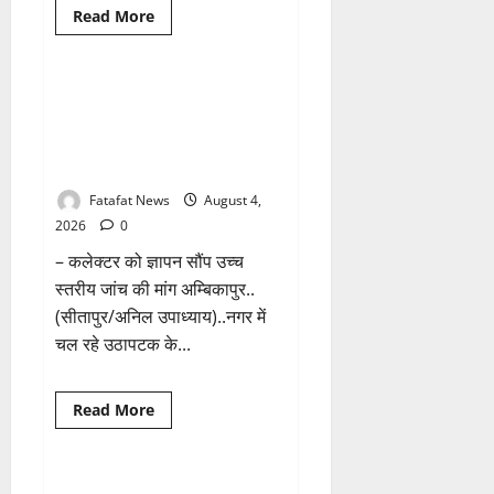
दी
Read
Read More
ये
more
Breaking News
छत्तीसगढ़
सलाह!
about
तीन
दिन
में
वित्तीय अनियमितता एवं कार्य मे
माफी
लापरवाही का आरोप लगा अध्यक्ष
का
अल्टीमेटम..
समेत पार्षदों ने प्रभारी सीएमओ के
अब
विरुद्ध खोला मोर्चा
भाजपा
की
चुप्पी
Fatafat News
August 4,
क्यों?
2026
0
– कलेक्टर को ज्ञापन सौंप उच्च
स्तरीय जांच की मांग अम्बिकापुर..
(सीतापुर/अनिल उपाध्याय)..नगर में
चल रहे उठापटक के...
Breaking News
क्राइम
Read
Read More
more
छत्तीसगढ़
about
वित्तीय
अनियमितता
एवं
चण्डी दाई मंदिर महंत में चोरी का बड़ा
1 minute read