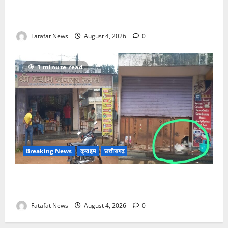
गिरफ्तार… देवी मां के चढ़ावे के सोने-चांदी के जेवर बरामद…
गड्ढा खोदकर छिपाए थे चोरी के आभूषण
Fatafat News
August 4, 2026
0
1 minute read
Breaking News
क्राइम
छत्तीसगढ़
किराना दुकान में देर रात चोरों ने बोला धावा, लाखो रुपये नगदी
समेत कीमती सामान किया पार
Fatafat News
August 4, 2026
0