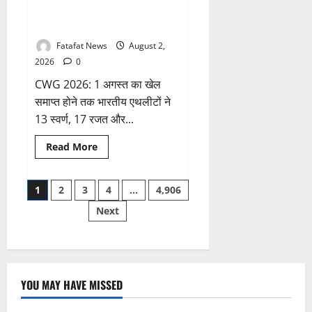
लाइन्स
पाकिस्तान का सिर्फ एक पदक के
देखने
जा
साथ बुरा हाल
रहा
टूरिस्ट
Fatafat News
August 2,
प्लेन
क्रैश,
2026
0
चालक
दल
CWG 2026: 1 अगस्त का खेल
समेत
सभी
समाप्त होने तक भारतीय एथलीटों ने
13
13 स्वर्ण, 17 रजत और...
लोगों
की
जलकर
Read
Read More
मौत
more
about
CWG
Posts
2026:
1
2
3
4
…
4,906
ग्लासगो
में
Next
pagination
भारतीय
एथलीटों
का
ऐतिहासिक
जलवा,
13
स्वर्ण
सहित
YOU MAY HAVE MISSED
जीते
39
मेडल;