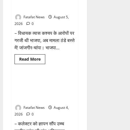
छत्तीसगढ़
तीन दिन में माफी का अल्टीमेटम.. अब
1 minute read
में
भाजपा की चुप्पी क्यों?
भारी
बारिश
Fatafat News
August 5,
के
आसार,
2026
0
जानें
आपके
– विधायक व्यास कश्यप के आरोपों पर
राज्य
में
गरजी थी भाजपा, अब मामला ठंडे बस्ते
कैसा
रहेगा
में! जांजगीर-चांपा। भाजपा...
मौसम
Read
Read More
more
Breaking News
छत्तीसगढ़
about
तीन
दिन
में
वित्तीय अनियमितता एवं कार्य मे
माफी
लापरवाही का आरोप लगा अध्यक्ष
का
अल्टीमेटम..
समेत पार्षदों ने प्रभारी सीएमओ के
अब
विरुद्ध खोला मोर्चा
भाजपा
की
चुप्पी
Fatafat News
August 4,
क्यों?
2026
0
– कलेक्टर को ज्ञापन सौंप उच्च