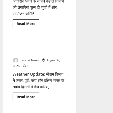
के
अग्रसेन भवन के सामने पंडाल निर्माण
नाम
की तैयारियां शुरू हो चुकी हैं और
पर
सरकारी
आयोजन समिति...
दफ्तरों
से
लेकर
Breaking News
छत्तीसगढ़
Read
Read More
पंचायतों
more
तक
भारत
about
सक्रिय
अक्षरधाम
होने
मंदिर
के
की
Weather Update: छत्तीसगढ़ में भारी
1 minute read
आरोप
थीम
बारिश के आसार, जानें आपके राज्य में
पर
विराजेंगी
कैसा रहेगा मौसम
नैला
की
Fatafat News
August 6,
दुर्गा
मां,
2026
0
कलकत्ता
की
Weather Update: मौसम विभाग
लेजर
लाइट
ने उत्तर, पूर्व, मध्य और दक्षिण भारत के
से
तमाम हिस्सों में तेज बारिश,...
जगमगाएगा
भव्य
पंडाल
Breaking News
छत्तीसगढ़
Read
Read More
more
राजनीति
about
Weather
Update: