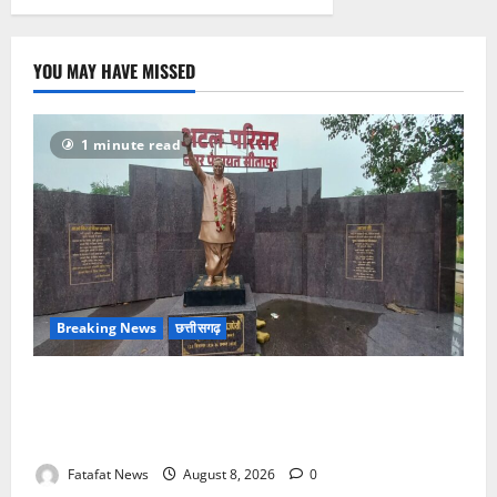
बोला
धावा,
लाखो
रुपये
नगदी
YOU MAY HAVE MISSED
समेत
कीमती
सामान
किया
पार
1 minute read
Breaking News
छत्तीसगढ़
अटल परिसर योजना में भ्रष्टाचार की सेंध, बारिश की बूंदों ने
उधेड़ी पूर्व पीएम की प्रतिमा की कलई, उच्चस्तरीय जांच के
आदेश
Fatafat News
August 8, 2026
0