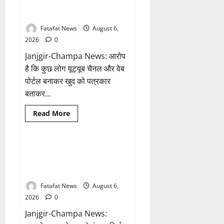
मोबाइल
के नाम पर सरकारी दफ्तरों से लेकर
हुआ
पंचायतों तक सक्रिय होने के आरोप
हैक..
कॉन्टेक्ट
लिस्ट
Fatafat News
August 6,
के
2026
0
नम्बरों
से
Janjgir-Champa News: आरोप
भेजे
जा
है कि कुछ लोग यूट्यूब चैनल और वेब
रहे
मैसेज..
पोर्टल बनाकर खुद को पत्रकार
बताकर...
Breaking News
आध्यात्म
Read
Read More
more
छत्तीसगढ़
about
फर्जी
पत्रकारिता
की
अक्षरधाम मंदिर की थीम पर विराजेंगी
1 minute read
आड़
नैला की दुर्गा मां, कलकत्ता की लेजर
में
वसूली
लाइट से जगमगाएगा भव्य पंडाल
का
खेल!
Fatafat News
August 6,
यूट्यूब
चैनल
2026
0
और
वेब
Janjgir-Champa News:
पोर्टल