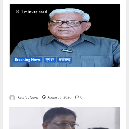
1 minute read
Breaking News
क्राइम
छत्तीसगढ़
भगवान शिव पर अमर्यादित टिप्पणी मामला, विवादित पोस्ट के बाद
छत्तीसगढ़ क्रिश्चियन फोरम अध्यक्ष अरुण पन्नालाल से
गिरफ्तार
Fatafat News
August 8, 2026
0