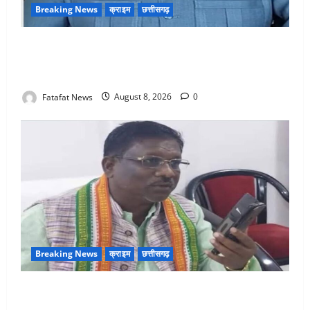
Breaking News
क्राइम
छत्तीसगढ़
भगवान शिव पर अमर्यादित टिप्पणी मामला, विवादित पोस्ट के बाद
छत्तीसगढ़ क्रिश्चियन फोरम अध्यक्ष अरुण पन्नालाल से
गिरफ्तार
Fatafat News
August 8, 2026
0
Breaking News
क्राइम
छत्तीसगढ़
Balrampur News: बृहस्पत सिंह का मोबाइल हुआ हैक..
कॉन्टेक्ट लिस्ट के नम्बरों से भेजे जा रहे मैसेज..