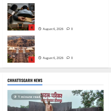
अक्षरधाम मंदिर की थीम पर विराजेंगी नैला की
दुर्गा मां, कलकत्ता की लेजर लाइट से जगमगाएगा
भव्य पंडाल
August 6, 2026
0
5
अटल परिसर योजना में भ्रष्टाचार की सेंध,
बारिश की बूंदों ने उधेड़ी पूर्व पीएम की प्रतिमा की
कलई, उच्चस्तरीय जांच के आदेश
August 8, 2026
0
1
भगवान शिव पर अमर्यादित टिप्पणी मामला,
विवादित पोस्ट के बाद छत्तीसगढ़ क्रिश्चियन
CHHATTISGARH NEWS
फोरम अध्यक्ष अरुण पन्नालाल से गिरफ्तार
August 8, 2026
0
2
1 minute read
Balrampur News: बृहस्पत सिंह का मोबाइल
हुआ हैक.. कॉन्टेक्ट लिस्ट के नम्बरों से भेजे जा