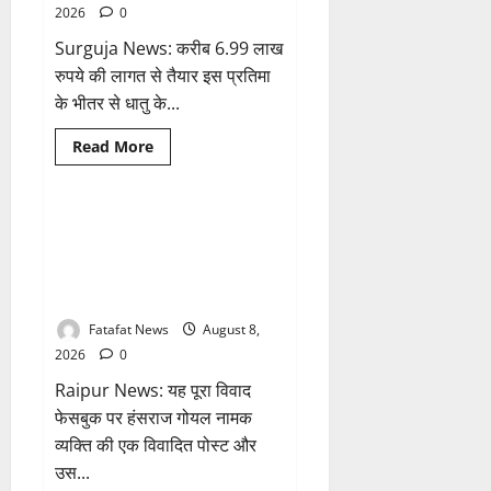
तो
2026
0
अजय
चंद्राकर
Surguja News: करीब 6.99 लाख
ने
सिंहदेव
रुपये की लागत से तैयार इस प्रतिमा
को
दी
के भीतर से धातु के...
ये
सलाह!
Breaking News
क्राइम
Read
Read More
more
छत्तीसगढ़
about
अटल
परिसर
योजना
भगवान शिव पर अमर्यादित टिप्पणी
1 minute read
में
मामला, विवादित पोस्ट के बाद
भ्रष्टाचार
की
छत्तीसगढ़ क्रिश्चियन फोरम अध्यक्ष
सेंध,
अरुण पन्नालाल से गिरफ्तार
बारिश
की
बूंदों
Fatafat News
August 8,
ने
2026
0
उधेड़ी
पूर्व
Raipur News: यह पूरा विवाद
पीएम
की
फेसबुक पर हंसराज गोयल नामक
प्रतिमा
की
व्यक्ति की एक विवादित पोस्ट और
कलई,
उच्चस्तरीय
उस...
जांच