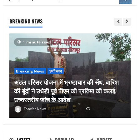
BREAKING NEWS
1 minute read
Breaking News
छत्तीसगढ़
अटल परिसर योजना में भ्रष्टाचार की सेंध, बारिश
की बूंदों ने उधेड़ी पूर्व पीएम की प्रतिमा की कलई,
उच्चस्तरीय जांच के आदेश
भगवान शिव पर अमर्यादित टिप्पणी मामला,
Fatafat News
August 8, 2026
0
विवादित पोस्ट के बाद छत्तीसगढ़ क्रिश्चियन
फोरम अध्यक्ष अरुण पन्नालाल से गिरफ्तार
August 8, 2026
0
2