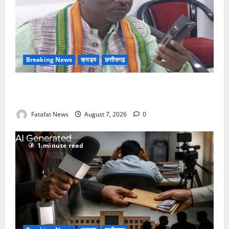
Breaking News
क्राइम
छत्तीसगढ़
Balrampur News: बृहस्पत सिंह का मोबाइल हुआ हैक..
कॉन्टेक्ट लिस्ट के नम्बरों से भेजे जा रहे मैसेज..
Fatafat News
August 7, 2026
0
1 minute read