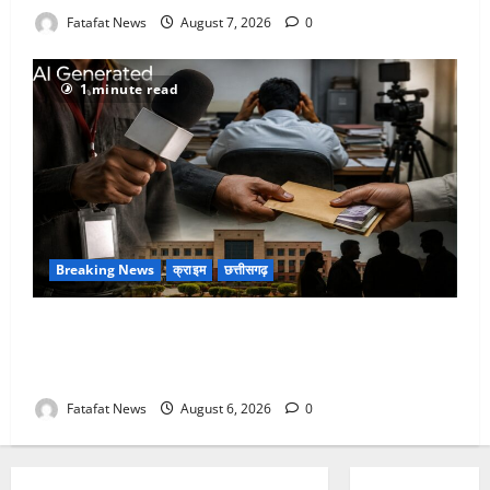
Fatafat News
August 7, 2026
0
1 minute read
Breaking News
क्राइम
छत्तीसगढ़
फर्जी पत्रकारिता की आड़ में वसूली का खेल! यूट्यूब चैनल और
वेब पोर्टल के नाम पर सरकारी दफ्तरों से लेकर पंचायतों तक
सक्रिय होने के आरोप
Fatafat News
August 6, 2026
0
Breaking News
छत्तीसगढ़