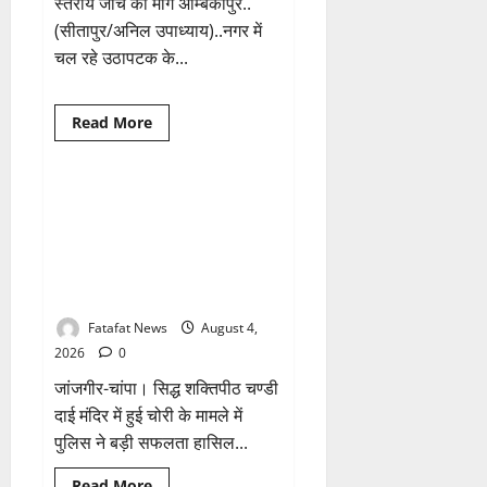
स्तरीय जांच की मांग अम्बिकापुर..
(सीतापुर/अनिल उपाध्याय)..नगर में
चल रहे उठापटक के...
Breaking News
क्राइम
Read
Read More
more
छत्तीसगढ़
about
वित्तीय
अनियमितता
एवं
चण्डी दाई मंदिर महंत में चोरी का बड़ा
1 minute read
कार्य
खुलासा जल्द, 4 आरोपी गिरफ्तार…
मे
लापरवाही
देवी मां के चढ़ावे के सोने-चांदी के जेवर
का
बरामद… गड्ढा खोदकर छिपाए थे चोरी
आरोप
लगा
के आभूषण
अध्यक्ष
समेत
Fatafat News
August 4,
पार्षदों
ने
2026
0
प्रभारी
सीएमओ
जांजगीर-चांपा। सिद्ध शक्तिपीठ चण्डी
के
विरुद्ध
दाई मंदिर में हुई चोरी के मामले में
खोला
पुलिस ने बड़ी सफलता हासिल...
मोर्चा
Breaking News
क्राइम
Read
Read More