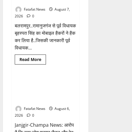
नम्बरों से भेजे जा रहे मैसेज..
विवादित
पोस्ट
Fatafat News
August 7,
के
बाद
2026
0
छत्तीसगढ़
क्रिश्चियन
बलरामपुर..रामानुजगंज से पूर्व विधायक
फोरम
अध्यक्ष
बृहस्पत सिंह का मोबाइल हैकरों ने हैक
अरुण
कर लिया है..जिसकी जानकारी पूर्व
पन्नालाल
से
विधायक...
गिरफ्तार
Breaking News
क्राइम
Read
Read More
more
छत्तीसगढ़
about
Balrampur
News:
बृहस्पत
फर्जी पत्रकारिता की आड़ में वसूली
1 minute read
सिंह
का खेल! यूट्यूब चैनल और वेब पोर्टल
का
मोबाइल
के नाम पर सरकारी दफ्तरों से लेकर
हुआ
पंचायतों तक सक्रिय होने के आरोप
हैक..
कॉन्टेक्ट
लिस्ट
Fatafat News
August 6,
के
2026
0
नम्बरों
से
Janjgir-Champa News: आरोप
भेजे
जा