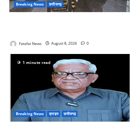
Breaking News
छत्तीसगढ़
अटल परिसर योजना में भ्रष्टाचार की सेंध, बारिश की बूंदों ने
उधेड़ी पूर्व पीएम की प्रतिमा की कलई, उच्चस्तरीय जांच के
आदेश
Fatafat News
August 8, 2026
0
1 minute read
Breaking News
क्राइम
छत्तीसगढ़
भगवान शिव पर अमर्यादित टिप्पणी मामला, विवादित पोस्ट के बाद
छत्तीसगढ़ क्रिश्चियन फोरम अध्यक्ष अरुण पन्नालाल से