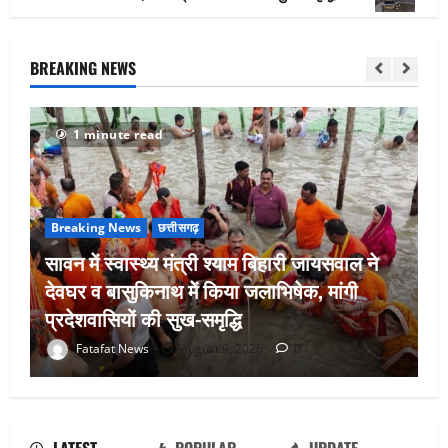
BREAKING NEWS
1 minute read
Breaking News
छत्तीसगढ़
सावन में स्वास्थ्य मंत्री श्याम बिहारी जायसवाल ने
देवघर व बासुकिनाथ में किया जलाभिषेक, मांगी
प्रदेशवासियों की सुख-समृद्धि
अटल परिसर योजना में भ्रष्टाचार की सेंध,
Fatafat News
August 9, 2026
0
बारिश की बूंदों ने उधेड़ी पूर्व पीएम की प्रतिमा की
कलई, उच्चस्तरीय जांच के आदेश
August 8, 2026
0
2