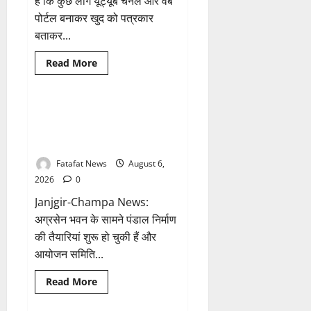
है कि कुछ लोग यूट्यूब चैनल और वेब
रहे
मैसेज..
पोर्टल बनाकर खुद को पत्रकार
बताकर...
Breaking News
आध्यात्म
Read
Read More
more
छत्तीसगढ़
about
फर्जी
पत्रकारिता
की
अक्षरधाम मंदिर की थीम पर विराजेंगी
1 minute read
आड़
नैला की दुर्गा मां, कलकत्ता की लेजर
में
वसूली
लाइट से जगमगाएगा भव्य पंडाल
का
खेल!
Fatafat News
August 6,
यूट्यूब
चैनल
2026
0
और
वेब
Janjgir-Champa News:
पोर्टल
के
अग्रसेन भवन के सामने पंडाल निर्माण
नाम
की तैयारियां शुरू हो चुकी हैं और
पर
सरकारी
आयोजन समिति...
दफ्तरों
से
लेकर
Breaking News
छत्तीसगढ़
Read
Read More
पंचायतों
more
तक
भारत
about
सक्रिय
अक्षरधाम