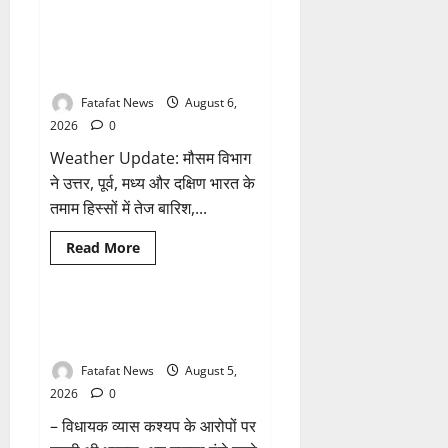
होने
मंदिर
के
की
Weather Update: छत्तीसगढ़ में भारी
1 minute read
आरोप
थीम
बारिश के आसार, जानें आपके राज्य में
पर
विराजेंगी
कैसा रहेगा मौसम
नैला
की
Fatafat News
August 6,
दुर्गा
मां,
2026
0
कलकत्ता
की
Weather Update: मौसम विभाग
लेजर
लाइट
ने उत्तर, पूर्व, मध्य और दक्षिण भारत के
से
तमाम हिस्सों में तेज बारिश,...
जगमगाएगा
भव्य
पंडाल
Breaking News
छत्तीसगढ़
Read
Read More
more
राजनीति
about
Weather
Update:
छत्तीसगढ़
तीन दिन में माफी का अल्टीमेटम.. अब
1 minute read
में
भाजपा की चुप्पी क्यों?
भारी
बारिश
Fatafat News
August 5,
के
आसार,
2026
0
जानें
आपके
– विधायक व्यास कश्यप के आरोपों पर
राज्य
में