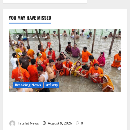
बड़ा
खुलासा
जल्द,
4
आरोपी
YOU MAY HAVE MISSED
गिरफ्तार…
देवी
मां
के
चढ़ावे
1 minute read
के
सोने-
चांदी
के
जेवर
बरामद…
गड्ढा
खोदकर
छिपाए
थे
चोरी
Breaking News
छत्तीसगढ़
के
आभूषण
सावन में स्वास्थ्य मंत्री श्याम बिहारी जायसवाल ने देवघर व
बासुकिनाथ में किया जलाभिषेक, मांगी प्रदेशवासियों की सुख-
समृद्धि
Fatafat News
August 9, 2026
0