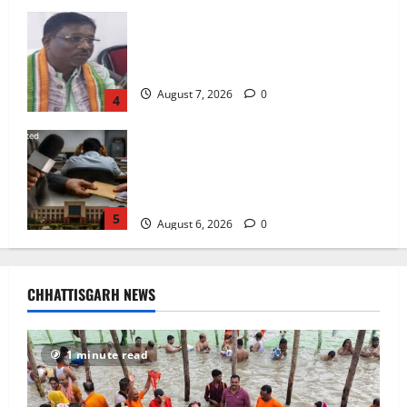
फर्जी पत्रकारिता की आड़ में वसूली का खेल!
यूट्यूब चैनल और वेब पोर्टल के नाम पर सरकारी
दफ्तरों से लेकर पंचायतों तक सक्रिय होने के
आरोप
5
August 6, 2026
0
सावन में स्वास्थ्य मंत्री श्याम बिहारी जायसवाल
ने देवघर व बासुकिनाथ में किया जलाभिषेक,
मांगी प्रदेशवासियों की सुख-समृद्धि
August 9, 2026
0
1
अटल परिसर योजना में भ्रष्टाचार की सेंध,
बारिश की बूंदों ने उधेड़ी पूर्व पीएम की प्रतिमा की
CHHATTISGARH NEWS
कलई, उच्चस्तरीय जांच के आदेश
August 8, 2026
0
2
1 minute read
भगवान शिव पर अमर्यादित टिप्पणी मामला,
विवादित पोस्ट के बाद छत्तीसगढ़ क्रिश्चियन