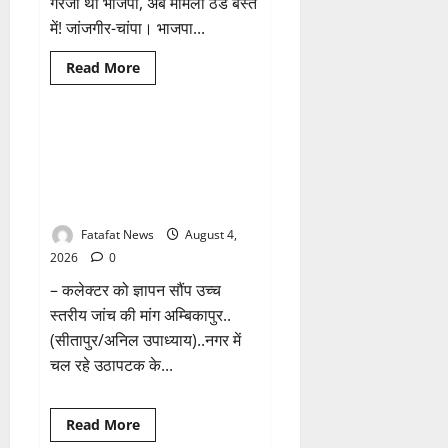
गरजी थी भाजपा, अब मामला ठंडे बस्ते
कैसा
रहेगा
में! जांजगीर-चांपा। भाजपा...
मौसम
Read
Read More
more
Breaking News
छत्तीसगढ़
about
तीन
दिन
में
वित्तीय अनियमितता एवं कार्य मे
माफी
लापरवाही का आरोप लगा अध्यक्ष
का
अल्टीमेटम..
समेत पार्षदों ने प्रभारी सीएमओ के
अब
विरुद्ध खोला मोर्चा
भाजपा
की
चुप्पी
Fatafat News
August 4,
क्यों?
2026
0
– कलेक्टर को ज्ञापन सौंप उच्च
स्तरीय जांच की मांग अम्बिकापुर..
(सीतापुर/अनिल उपाध्याय)..नगर में
चल रहे उठापटक के...
Breaking News
क्राइम
Read
Read More
more
छत्तीसगढ़