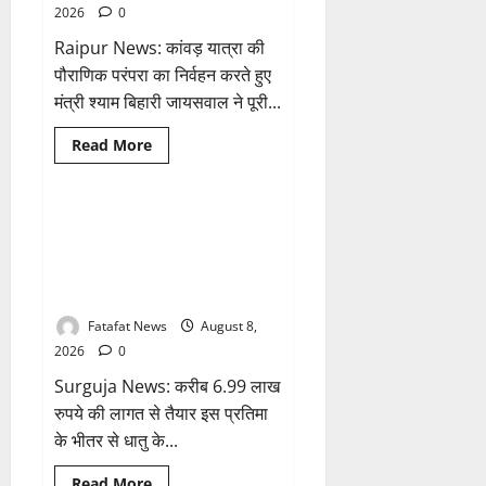
तो
2026
0
अजय
चंद्राकर
Raipur News: कांवड़ यात्रा की
ने
सिंहदेव
पौराणिक परंपरा का निर्वहन करते हुए
को
दी
मंत्री श्याम बिहारी जायसवाल ने पूरी...
ये
सलाह!
Read
Read More
more
Breaking News
छत्तीसगढ़
about
सावन
में
स्वास्थ्य
अटल परिसर योजना में भ्रष्टाचार की
1 minute read
मंत्री
सेंध, बारिश की बूंदों ने उधेड़ी पूर्व पीएम
श्याम
बिहारी
की प्रतिमा की कलई, उच्चस्तरीय
जायसवाल
जांच के आदेश
ने
देवघर
व
Fatafat News
August 8,
बासुकिनाथ
2026
0
में
किया
Surguja News: करीब 6.99 लाख
जलाभिषेक,
मांगी
रुपये की लागत से तैयार इस प्रतिमा
प्रदेशवासियों
की
के भीतर से धातु के...
सुख-
समृद्धि
Breaking News
क्राइम
Read
Read More