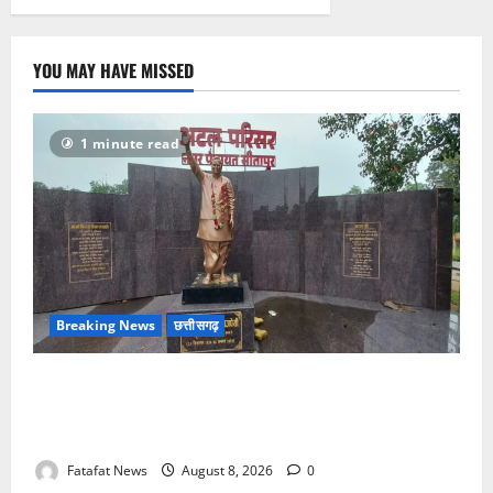
बोला
धावा,
लाखो
रुपये
नगदी
YOU MAY HAVE MISSED
समेत
कीमती
सामान
किया
पार
1 minute read
Breaking News
छत्तीसगढ़
अटल परिसर योजना में भ्रष्टाचार की सेंध, बारिश की बूंदों ने
उधेड़ी पूर्व पीएम की प्रतिमा की कलई, उच्चस्तरीय जांच के
आदेश
Fatafat News
August 8, 2026
0