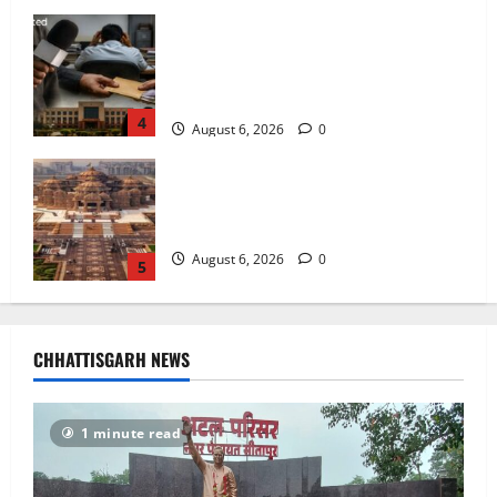
अक्षरधाम मंदिर की थीम पर विराजेंगी नैला की
दुर्गा मां, कलकत्ता की लेजर लाइट से जगमगाएगा
भव्य पंडाल
August 6, 2026
0
5
अटल परिसर योजना में भ्रष्टाचार की सेंध,
बारिश की बूंदों ने उधेड़ी पूर्व पीएम की प्रतिमा की
कलई, उच्चस्तरीय जांच के आदेश
August 8, 2026
0
1
भगवान शिव पर अमर्यादित टिप्पणी मामला,
विवादित पोस्ट के बाद छत्तीसगढ़ क्रिश्चियन
CHHATTISGARH NEWS
फोरम अध्यक्ष अरुण पन्नालाल से गिरफ्तार
August 8, 2026
0
2
1 minute read
Balrampur News: बृहस्पत सिंह का मोबाइल
हुआ हैक.. कॉन्टेक्ट लिस्ट के नम्बरों से भेजे जा