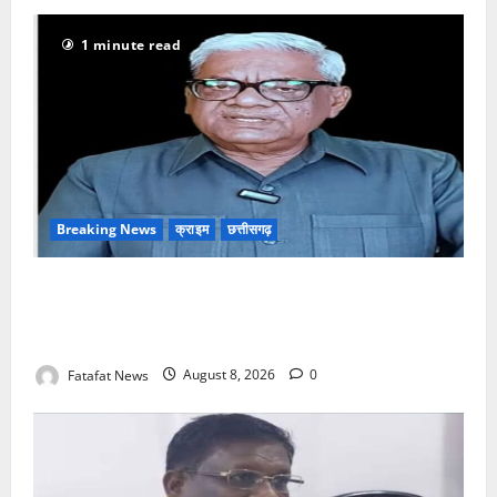
1 minute read
Breaking News
क्राइम
छत्तीसगढ़
भगवान शिव पर अमर्यादित टिप्पणी मामला, विवादित पोस्ट के बाद
छत्तीसगढ़ क्रिश्चियन फोरम अध्यक्ष अरुण पन्नालाल से
गिरफ्तार
Fatafat News
August 8, 2026
0