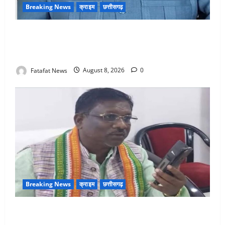
Breaking News
क्राइम
छत्तीसगढ़
भगवान शिव पर अमर्यादित टिप्पणी मामला, विवादित पोस्ट के बाद
छत्तीसगढ़ क्रिश्चियन फोरम अध्यक्ष अरुण पन्नालाल से
गिरफ्तार
Fatafat News
August 8, 2026
0
Breaking News
क्राइम
छत्तीसगढ़
Balrampur News: बृहस्पत सिंह का मोबाइल हुआ हैक..
कॉन्टेक्ट लिस्ट के नम्बरों से भेजे जा रहे मैसेज..