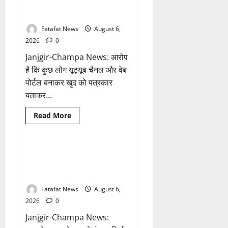
मोबाइल
के नाम पर सरकारी दफ्तरों से लेकर
हुआ
पंचायतों तक सक्रिय होने के आरोप
हैक..
कॉन्टेक्ट
लिस्ट
Fatafat News
August 6,
के
2026
0
नम्बरों
से
Janjgir-Champa News: आरोप
भेजे
जा
है कि कुछ लोग यूट्यूब चैनल और वेब
रहे
मैसेज..
पोर्टल बनाकर खुद को पत्रकार
बताकर...
Breaking News
आध्यात्म
Read
Read More
more
छत्तीसगढ़
about
फर्जी
पत्रकारिता
की
अक्षरधाम मंदिर की थीम पर विराजेंगी
1 minute read
आड़
नैला की दुर्गा मां, कलकत्ता की लेजर
में
वसूली
लाइट से जगमगाएगा भव्य पंडाल
का
खेल!
Fatafat News
August 6,
यूट्यूब
चैनल
2026
0
और
वेब
Janjgir-Champa News:
पोर्टल