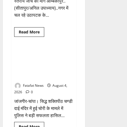
स्तरीय जांच की मांग अम्बिकापुर..
(सीतापुर/अनिल उपाध्याय)..नगर में
चल रहे उठापटक के...
Breaking News
क्राइम
Read
Read More
more
छत्तीसगढ़
about
वित्तीय
अनियमितता
एवं
चण्डी दाई मंदिर महंत में चोरी का बड़ा
1 minute read
कार्य
खुलासा जल्द, 4 आरोपी गिरफ्तार…
मे
लापरवाही
देवी मां के चढ़ावे के सोने-चांदी के जेवर
का
बरामद… गड्ढा खोदकर छिपाए थे चोरी
आरोप
लगा
के आभूषण
अध्यक्ष
समेत
Fatafat News
August 4,
पार्षदों
ने
2026
0
प्रभारी
सीएमओ
जांजगीर-चांपा। सिद्ध शक्तिपीठ चण्डी
के
विरुद्ध
दाई मंदिर में हुई चोरी के मामले में
खोला
पुलिस ने बड़ी सफलता हासिल...
मोर्चा
Breaking News
क्राइम
Read
Read More