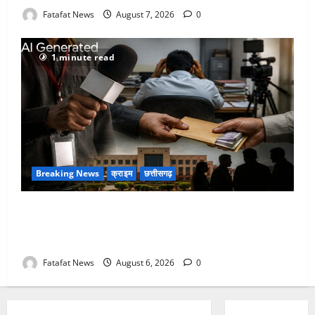
Fatafat News
August 7, 2026
0
1 minute read
Breaking News
क्राइम
छत्तीसगढ़
फर्जी पत्रकारिता की आड़ में वसूली का खेल! यूट्यूब चैनल और
वेब पोर्टल के नाम पर सरकारी दफ्तरों से लेकर पंचायतों तक
सक्रिय होने के आरोप
Fatafat News
August 6, 2026
0
Breaking News
छत्तीसगढ़