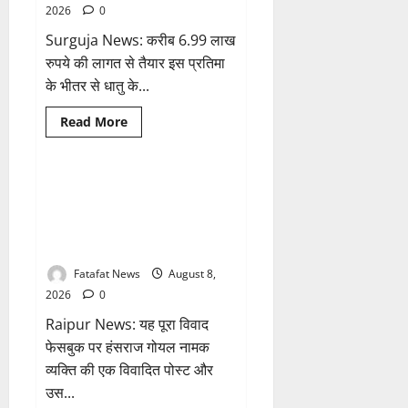
तो
2026
0
अजय
चंद्राकर
Surguja News: करीब 6.99 लाख
ने
सिंहदेव
रुपये की लागत से तैयार इस प्रतिमा
को
दी
के भीतर से धातु के...
ये
सलाह!
Breaking News
क्राइम
Read
Read More
more
छत्तीसगढ़
about
अटल
परिसर
योजना
भगवान शिव पर अमर्यादित टिप्पणी
1 minute read
में
मामला, विवादित पोस्ट के बाद
भ्रष्टाचार
की
छत्तीसगढ़ क्रिश्चियन फोरम अध्यक्ष
सेंध,
अरुण पन्नालाल से गिरफ्तार
बारिश
की
बूंदों
Fatafat News
August 8,
ने
2026
0
उधेड़ी
पूर्व
Raipur News: यह पूरा विवाद
पीएम
की
फेसबुक पर हंसराज गोयल नामक
प्रतिमा
की
व्यक्ति की एक विवादित पोस्ट और
कलई,
उच्चस्तरीय
उस...
जांच