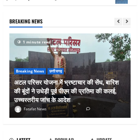
BREAKING NEWS
1 minute read
Breaking News
छत्तीसगढ़
अटल परिसर योजना में भ्रष्टाचार की सेंध, बारिश
की बूंदों ने उधेड़ी पूर्व पीएम की प्रतिमा की कलई,
उच्चस्तरीय जांच के आदेश
भगवान शिव पर अमर्यादित टिप्पणी मामला,
Fatafat News
August 8, 2026
0
विवादित पोस्ट के बाद छत्तीसगढ़ क्रिश्चियन
फोरम अध्यक्ष अरुण पन्नालाल से गिरफ्तार
August 8, 2026
0
2