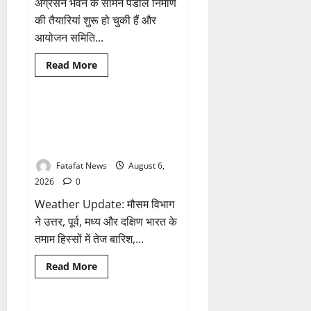
के
अग्रसेन भवन के सामने पंडाल निर्माण
नाम
की तैयारियां शुरू हो चुकी हैं और
पर
सरकारी
आयोजन समिति...
दफ्तरों
से
लेकर
Breaking News
छत्तीसगढ़
Read
Read More
पंचायतों
more
तक
भारत
about
सक्रिय
अक्षरधाम
होने
मंदिर
के
की
Weather Update: छत्तीसगढ़ में भारी
1 minute read
आरोप
थीम
बारिश के आसार, जानें आपके राज्य में
पर
विराजेंगी
कैसा रहेगा मौसम
नैला
की
Fatafat News
August 6,
दुर्गा
मां,
2026
0
कलकत्ता
की
Weather Update: मौसम विभाग
लेजर
लाइट
ने उत्तर, पूर्व, मध्य और दक्षिण भारत के
से
तमाम हिस्सों में तेज बारिश,...
जगमगाएगा
भव्य
पंडाल
Breaking News
छत्तीसगढ़
Read
Read More
more
राजनीति
about
Weather
Update: