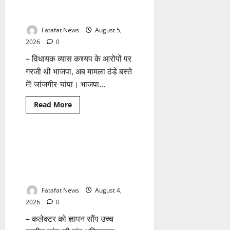
छत्तीसगढ़
तीन दिन में माफी का अल्टीमेटम.. अब
1 minute read
में
भाजपा की चुप्पी क्यों?
भारी
बारिश
Fatafat News
August 5,
के
आसार,
2026
0
जानें
आपके
– विधायक व्यास कश्यप के आरोपों पर
राज्य
में
गरजी थी भाजपा, अब मामला ठंडे बस्ते
कैसा
रहेगा
में! जांजगीर-चांपा। भाजपा...
मौसम
Read
Read More
more
Breaking News
छत्तीसगढ़
about
तीन
दिन
में
वित्तीय अनियमितता एवं कार्य मे
माफी
लापरवाही का आरोप लगा अध्यक्ष
का
अल्टीमेटम..
समेत पार्षदों ने प्रभारी सीएमओ के
अब
विरुद्ध खोला मोर्चा
भाजपा
की
चुप्पी
Fatafat News
August 4,
क्यों?
2026
0
– कलेक्टर को ज्ञापन सौंप उच्च