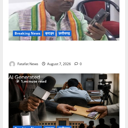
Breaking News
क्राइम
छत्तीसगढ़
Balrampur News: बृहस्पत सिंह का मोबाइल हुआ हैक..
कॉन्टेक्ट लिस्ट के नम्बरों से भेजे जा रहे मैसेज..
Fatafat News
August 7, 2026
0
1 minute read