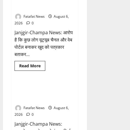
मोबाइल
के नाम पर सरकारी दफ्तरों से लेकर
हुआ
पंचायतों तक सक्रिय होने के आरोप
हैक..
कॉन्टेक्ट
लिस्ट
Fatafat News
August 6,
के
2026
0
नम्बरों
से
Janjgir-Champa News: आरोप
भेजे
जा
है कि कुछ लोग यूट्यूब चैनल और वेब
रहे
मैसेज..
पोर्टल बनाकर खुद को पत्रकार
बताकर...
Breaking News
आध्यात्म
Read
Read More
more
छत्तीसगढ़
about
फर्जी
पत्रकारिता
की
अक्षरधाम मंदिर की थीम पर विराजेंगी
1 minute read
आड़
नैला की दुर्गा मां, कलकत्ता की लेजर
में
वसूली
लाइट से जगमगाएगा भव्य पंडाल
का
खेल!
Fatafat News
August 6,
यूट्यूब
चैनल
2026
0
और
वेब
Janjgir-Champa News:
पोर्टल