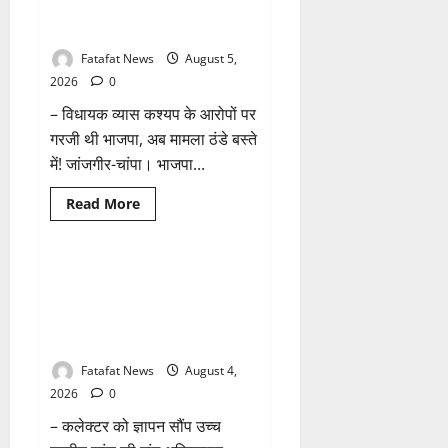
छत्तीसगढ़
तीन दिन में माफी का अल्टीमेटम.. अब
1 minute read
में
भाजपा की चुप्पी क्यों?
भारी
बारिश
Fatafat News
August 5,
के
आसार,
2026
0
जानें
आपके
– विधायक व्यास कश्यप के आरोपों पर
राज्य
में
गरजी थी भाजपा, अब मामला ठंडे बस्ते
कैसा
रहेगा
में! जांजगीर-चांपा। भाजपा...
मौसम
Read
Read More
more
Breaking News
छत्तीसगढ़
about
तीन
दिन
में
वित्तीय अनियमितता एवं कार्य मे
माफी
लापरवाही का आरोप लगा अध्यक्ष
का
अल्टीमेटम..
समेत पार्षदों ने प्रभारी सीएमओ के
अब
विरुद्ध खोला मोर्चा
भाजपा
की
चुप्पी
Fatafat News
August 4,
क्यों?
2026
0
– कलेक्टर को ज्ञापन सौंप उच्च