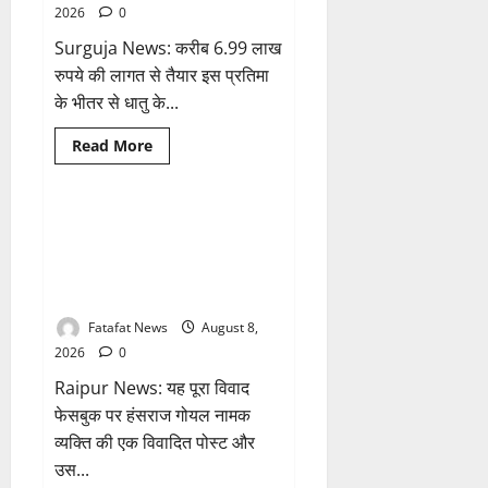
तो
2026
0
अजय
चंद्राकर
Surguja News: करीब 6.99 लाख
ने
सिंहदेव
रुपये की लागत से तैयार इस प्रतिमा
को
दी
के भीतर से धातु के...
ये
सलाह!
Breaking News
क्राइम
Read
Read More
more
छत्तीसगढ़
about
अटल
परिसर
योजना
भगवान शिव पर अमर्यादित टिप्पणी
1 minute read
में
मामला, विवादित पोस्ट के बाद
भ्रष्टाचार
की
छत्तीसगढ़ क्रिश्चियन फोरम अध्यक्ष
सेंध,
अरुण पन्नालाल से गिरफ्तार
बारिश
की
बूंदों
Fatafat News
August 8,
ने
2026
0
उधेड़ी
पूर्व
Raipur News: यह पूरा विवाद
पीएम
की
फेसबुक पर हंसराज गोयल नामक
प्रतिमा
की
व्यक्ति की एक विवादित पोस्ट और
कलई,
उच्चस्तरीय
उस...
जांच