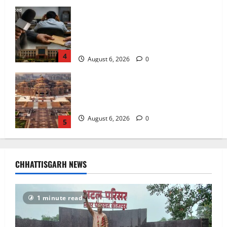
अक्षरधाम मंदिर की थीम पर विराजेंगी नैला की
दुर्गा मां, कलकत्ता की लेजर लाइट से जगमगाएगा
भव्य पंडाल
August 6, 2026
0
5
अटल परिसर योजना में भ्रष्टाचार की सेंध,
बारिश की बूंदों ने उधेड़ी पूर्व पीएम की प्रतिमा की
कलई, उच्चस्तरीय जांच के आदेश
August 8, 2026
0
1
भगवान शिव पर अमर्यादित टिप्पणी मामला,
विवादित पोस्ट के बाद छत्तीसगढ़ क्रिश्चियन
CHHATTISGARH NEWS
फोरम अध्यक्ष अरुण पन्नालाल से गिरफ्तार
August 8, 2026
0
2
1 minute read
Balrampur News: बृहस्पत सिंह का मोबाइल
हुआ हैक.. कॉन्टेक्ट लिस्ट के नम्बरों से भेजे जा