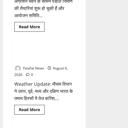
के
अग्रसेन भवन के सामने पंडाल निर्माण
नाम
की तैयारियां शुरू हो चुकी हैं और
पर
सरकारी
आयोजन समिति...
दफ्तरों
से
लेकर
Breaking News
छत्तीसगढ़
Read
Read More
पंचायतों
more
तक
भारत
about
सक्रिय
अक्षरधाम
होने
मंदिर
के
की
Weather Update: छत्तीसगढ़ में भारी
1 minute read
आरोप
थीम
बारिश के आसार, जानें आपके राज्य में
पर
विराजेंगी
कैसा रहेगा मौसम
नैला
की
Fatafat News
August 6,
दुर्गा
मां,
2026
0
कलकत्ता
की
Weather Update: मौसम विभाग
लेजर
लाइट
ने उत्तर, पूर्व, मध्य और दक्षिण भारत के
से
तमाम हिस्सों में तेज बारिश,...
जगमगाएगा
भव्य
पंडाल
Breaking News
छत्तीसगढ़
Read
Read More
more
राजनीति
about
Weather
Update: