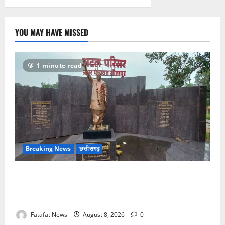
बोला
धावा,
लाखो
रुपये
नगदी
YOU MAY HAVE MISSED
समेत
कीमती
सामान
किया
पार
1 minute read
Breaking News
छत्तीसगढ़
अटल परिसर योजना में भ्रष्टाचार की सेंध, बारिश की बूंदों ने
उधेड़ी पूर्व पीएम की प्रतिमा की कलई, उच्चस्तरीय जांच के
आदेश
Fatafat News
August 8, 2026
0