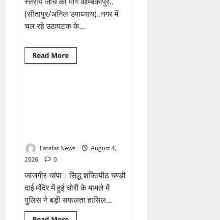
स्तरीय जांच की मांग अम्बिकापुर..
(सीतापुर/अनिल उपाध्याय)..नगर में
चल रहे उठापटक के...
Breaking News
क्राइम
Read
Read More
more
छत्तीसगढ़
about
वित्तीय
अनियमितता
एवं
चण्डी दाई मंदिर महंत में चोरी का बड़ा
1 minute read
कार्य
खुलासा जल्द, 4 आरोपी गिरफ्तार…
मे
लापरवाही
देवी मां के चढ़ावे के सोने-चांदी के जेवर
का
बरामद… गड्ढा खोदकर छिपाए थे चोरी
आरोप
लगा
के आभूषण
अध्यक्ष
समेत
Fatafat News
August 4,
पार्षदों
ने
2026
0
प्रभारी
सीएमओ
जांजगीर-चांपा। सिद्ध शक्तिपीठ चण्डी
के
विरुद्ध
दाई मंदिर में हुई चोरी के मामले में
खोला
पुलिस ने बड़ी सफलता हासिल...
मोर्चा
Breaking News
क्राइम
Read
Read More