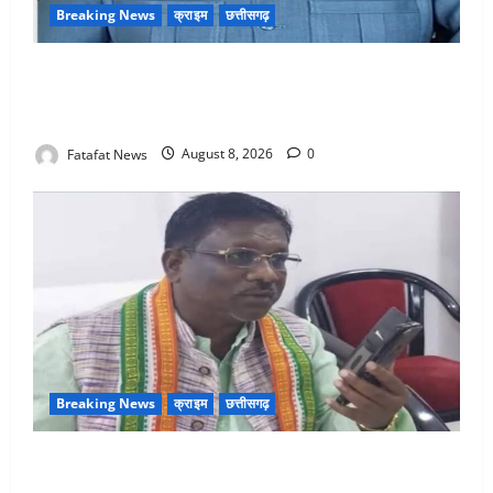
Breaking News
क्राइम
छत्तीसगढ़
भगवान शिव पर अमर्यादित टिप्पणी मामला, विवादित पोस्ट के बाद
छत्तीसगढ़ क्रिश्चियन फोरम अध्यक्ष अरुण पन्नालाल से
गिरफ्तार
Fatafat News
August 8, 2026
0
Breaking News
क्राइम
छत्तीसगढ़
Balrampur News: बृहस्पत सिंह का मोबाइल हुआ हैक..
कॉन्टेक्ट लिस्ट के नम्बरों से भेजे जा रहे मैसेज..