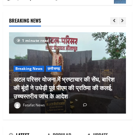
BREAKING NEWS
1 minute read
Breaking News
छत्तीसगढ़
अटल परिसर योजना में भ्रष्टाचार की सेंध, बारिश
की बूंदों ने उधेड़ी पूर्व पीएम की प्रतिमा की कलई,
उच्चस्तरीय जांच के आदेश
भगवान शिव पर अमर्यादित टिप्पणी मामला,
Fatafat News
August 8, 2026
0
विवादित पोस्ट के बाद छत्तीसगढ़ क्रिश्चियन
फोरम अध्यक्ष अरुण पन्नालाल से गिरफ्तार
August 8, 2026
0
2