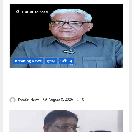
1 minute read
Breaking News
क्राइम
छत्तीसगढ़
भगवान शिव पर अमर्यादित टिप्पणी मामला, विवादित पोस्ट के बाद
छत्तीसगढ़ क्रिश्चियन फोरम अध्यक्ष अरुण पन्नालाल से
गिरफ्तार
Fatafat News
August 8, 2026
0