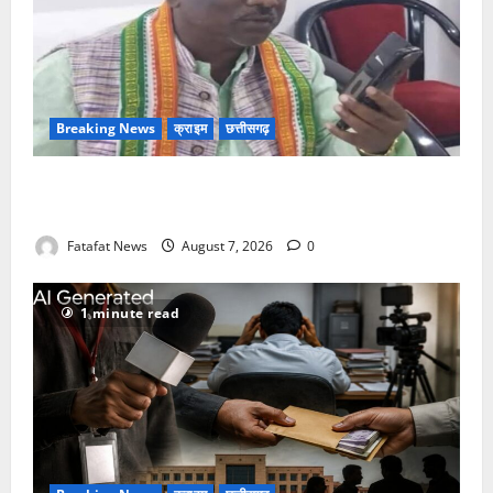
Breaking News
क्राइम
छत्तीसगढ़
Balrampur News: बृहस्पत सिंह का मोबाइल हुआ हैक..
कॉन्टेक्ट लिस्ट के नम्बरों से भेजे जा रहे मैसेज..
Fatafat News
August 7, 2026
0
1 minute read