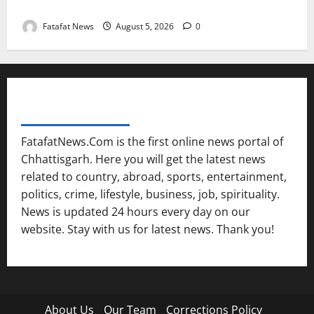
तीन दिन में माफी का अल्टीमेटम.. अब भाजपा की चुप्पी क्यों?
Fatafat News
August 5, 2026
0
FATAFAT NEWS NETWORK
FatafatNews.Com is the first online news portal of
Chhattisgarh. Here you will get the latest news
related to country, abroad, sports, entertainment,
politics, crime, lifestyle, business, job, spirituality.
News is updated 24 hours every day on our
website. Stay with us for latest news. Thank you!
About Us
Our Team
Corrections Policy