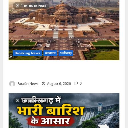
1 minute read
Breaking News
आध्यात्म
छत्तीसगढ़
अक्षरधाम मंदिर की थीम पर विराजेंगी नैला की दुर्गा मां, कलकत्ता
की लेजर लाइट से जगमगाएगा भव्य पंडाल
Fatafat News
August 6, 2026
0
1 minute read