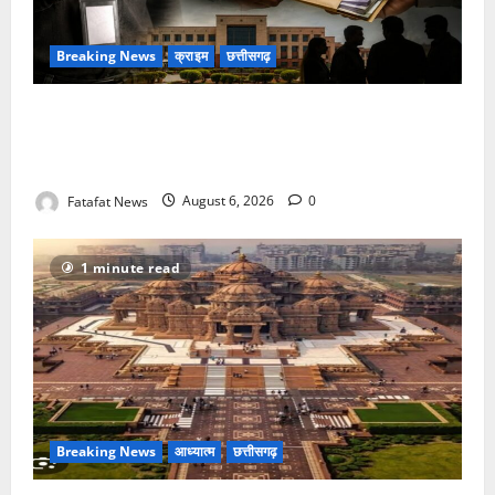
Breaking News
क्राइम
छत्तीसगढ़
फर्जी पत्रकारिता की आड़ में वसूली का खेल! यूट्यूब चैनल और
वेब पोर्टल के नाम पर सरकारी दफ्तरों से लेकर पंचायतों तक
सक्रिय होने के आरोप
Fatafat News
August 6, 2026
0
1 minute read
Breaking News
आध्यात्म
छत्तीसगढ़