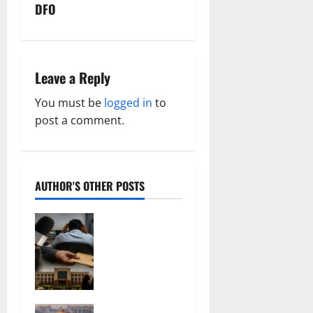
DFO
i
g
a
Leave a Reply
t
You must be
logged in
to
post a comment.
i
o
AUTHOR'S OTHER POSTS
n
फर्जी
पत्रकारिता की
आड़ में वसूली
का खेल!
यूट्यूब चैनल
और वेब पोर्टल
अक्षरधाम मंदिर