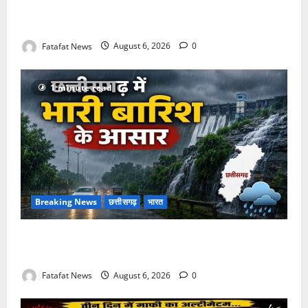
अक्षरधाम मंदिर की थीम पर विराजेंगी नैला की दुर्गा मां, कलकत्ता
की लेजर लाइट से जगमगाएगा भव्य पंडाल
Fatafat News
August 6, 2026
0
1 minute read
Breaking News
छत्तीसगढ़
भारत
Weather Update: छत्तीसगढ़ में भारी बारिश के आसार, जानें
आपके राज्य में कैसा रहेगा मौसम
Fatafat News
August 6, 2026
0