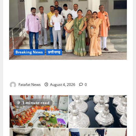
Breaking News
छत्तीसगढ़
वित्तीय अनियमितता एवं कार्य मे लापरवाही का आरोप लगा
अध्यक्ष समेत पार्षदों ने प्रभारी सीएमओ के विरुद्ध खोला मोर्चा
Fatafat News
August 4, 2026
0
1 minute read