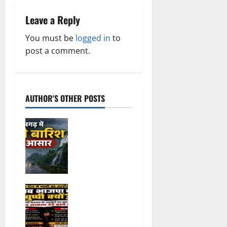
v
i
Leave a Reply
g
You must be
logged in
to
post a comment.
a
t
AUTHOR'S OTHER POSTS
i
o
Weather
Update:
n
छत्तीसगढ़ में
भारी बारिश के
आसार, जानें
आपके राज्य में
तीन दिन में
कैसा रहेगा
माफी का
मौसम
अल्टीमेटम..
August 6,
अब भाजपा की
2026
0