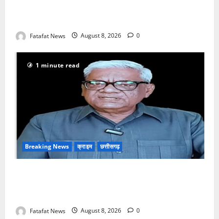
उधेड़ी पूर्व पीएम की प्रतिमा की कलई, उच्चस्तरीय जांच के
आदेश
Fatafat News
August 8, 2026
0
1 minute read
Breaking News
क्राइम
छत्तीसगढ़
भगवान शिव पर अमर्यादित टिप्पणी मामला, विवादित पोस्ट के बाद
छत्तीसगढ़ क्रिश्चियन फोरम अध्यक्ष अरुण पन्नालाल से
गिरफ्तार
Fatafat News
August 8, 2026
0