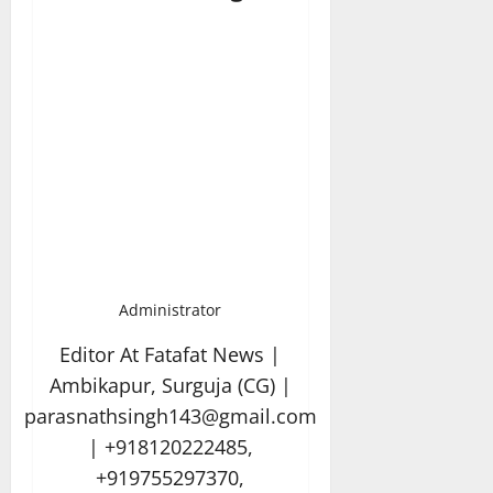
Administrator
Editor At Fatafat News |
Ambikapur, Surguja (CG) |
parasnathsingh143@gmail.com
| +918120222485,
+919755297370,