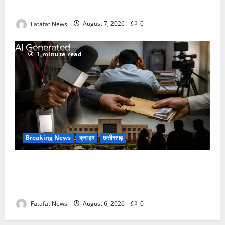
कॉन्टेक्ट लिस्ट के नम्बरों से भेजे जा रहे मैसेज..
Fatafat News
August 7, 2026
0
1 minute read
Breaking News
क्राइम
छत्तीसगढ़
फर्जी पत्रकारिता की आड़ में वसूली का खेल! यूट्यूब चैनल और
वेब पोर्टल के नाम पर सरकारी दफ्तरों से लेकर पंचायतों तक
सक्रिय होने के आरोप
Fatafat News
August 6, 2026
0