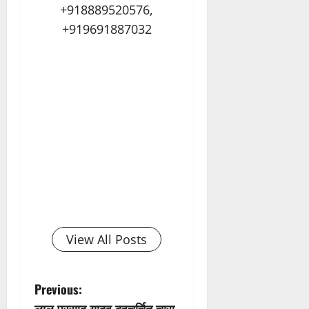
+918889520576,
+919691887032
View All Posts
P
Previous:
लालू प्रसाद यादव बहुचर्चित चारा