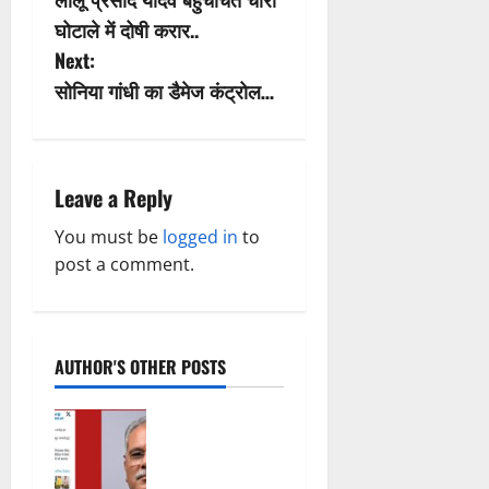
o
घोटाले में दोषी करार..
s
Next:
सोनिया गांधी का डैमेज कंट्रोल…
t
n
a
Leave a Reply
v
You must be
logged in
to
post a comment.
i
g
AUTHOR'S OTHER POSTS
a
t
महादेव ऐप पर
थमा नहीं
i
सियासी