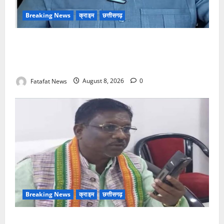
Breaking News
क्राइम
छत्तीसगढ़
भगवान शिव पर अमर्यादित टिप्पणी मामला, विवादित पोस्ट के बाद
छत्तीसगढ़ क्रिश्चियन फोरम अध्यक्ष अरुण पन्नालाल से
गिरफ्तार
Fatafat News
August 8, 2026
0
Breaking News
क्राइम
छत्तीसगढ़
Balrampur News: बृहस्पत सिंह का मोबाइल हुआ हैक..