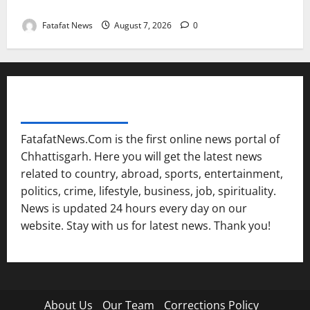
कॉन्टेक्ट लिस्ट के नम्बरों से भेजे जा रहे मैसेज..
Fatafat News
August 7, 2026
0
FATAFAT NEWS NETWORK
FatafatNews.Com is the first online news portal of
Chhattisgarh. Here you will get the latest news
related to country, abroad, sports, entertainment,
politics, crime, lifestyle, business, job, spirituality.
News is updated 24 hours every day on our
website. Stay with us for latest news. Thank you!
About Us
Our Team
Corrections Policy