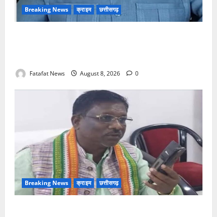
Breaking News
क्राइम
छत्तीसगढ़
भगवान शिव पर अमर्यादित टिप्पणी मामला, विवादित पोस्ट के बाद
छत्तीसगढ़ क्रिश्चियन फोरम अध्यक्ष अरुण पन्नालाल से
गिरफ्तार
Fatafat News
August 8, 2026
0
Breaking News
क्राइम
छत्तीसगढ़
Balrampur News: बृहस्पत सिंह का मोबाइल हुआ हैक..