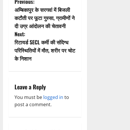
P
Previous:
अम्बिकापुर के सरगवां में बिजली
o
कटौती पर फूटा गुस्सा, ग्रामीणों ने
s
दी उग्र आंदोलन की चेतावनी
Next:
t
रिटायर्ड SECL कर्मी की संदिग्ध
n
परिस्थितियों में मौत, शरीर पर चोट
के निशान
a
v
i
Leave a Reply
g
You must be
logged in
to
post a comment.
a
t