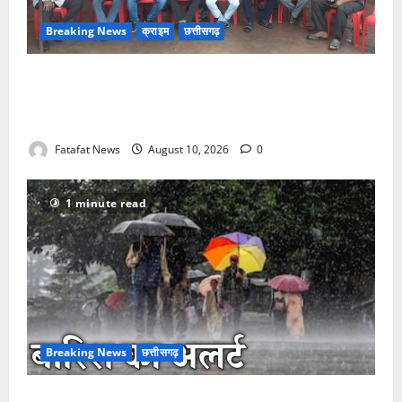
Breaking News
क्राइम
छत्तीसगढ़
खाकी का आश्वासन फेल, खाकी के ही दरवाजे पर जड़ा
‘धरना’… 1 करोड़ की उठाईगिरी के खिलाफ सर्राफा व्यापारियों
का अनिश्चितकालीन प्रदर्शन
Fatafat News
August 10, 2026
0
1 minute read
Breaking News
छत्तीसगढ़
छत्तीसगढ़ में मानसून एक्टिव, रायपुर-सरगुजा समेत 28 जिलों में