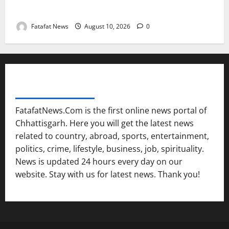
वज्रपात और आंधी-बारिश का यलो अलर्ट जारी
Fatafat News
August 10, 2026
0
FATAFAT NEWS NETWORK
FatafatNews.Com is the first online news portal of
Chhattisgarh. Here you will get the latest news
related to country, abroad, sports, entertainment,
politics, crime, lifestyle, business, job, spirituality.
News is updated 24 hours every day on our
website. Stay with us for latest news. Thank you!