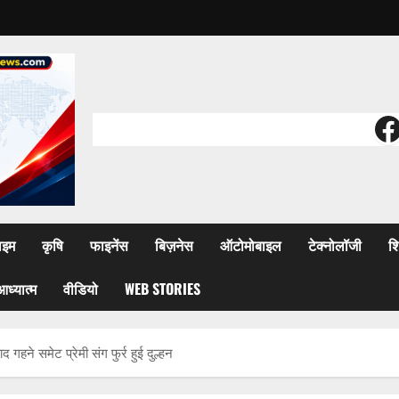
F
ाइम
कृषि
फाइनेंस
बिज़नेस
ऑटोमोबाइल
टेक्नोलॉजी
शि
आध्यात्म
वीडियो
WEB STORIES
गहने समेट प्रेमी संग फुर्र हुई दुल्हन