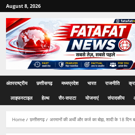
Skip
August 8, 2026
to
content
अंतरराष्ट्रीय
छत्तीसगढ़
मध्यप्रदेश
भारत
राजनीति
क्र
लाइफस्टाइल
हेल्थ
सैर-सपाटा
योजनाएं
संपादकीय
Home
छत्तीसगढ़
अरमानों की अर्थी और कर्ज का बोझ, शादी के 18 दिन बाद 