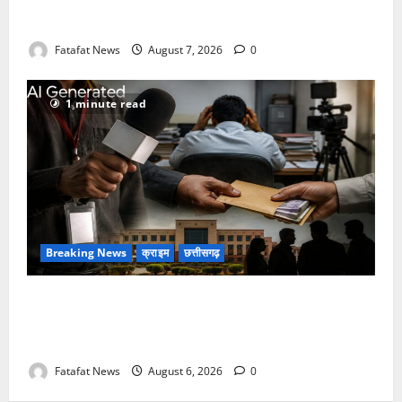
Balrampur News: बृहस्पत सिंह का मोबाइल हुआ हैक..
कॉन्टेक्ट लिस्ट के नम्बरों से भेजे जा रहे मैसेज..
Fatafat News
August 7, 2026
0
1 minute read
Breaking News
क्राइम
छत्तीसगढ़
फर्जी पत्रकारिता की आड़ में वसूली का खेल! यूट्यूब चैनल और
वेब पोर्टल के नाम पर सरकारी दफ्तरों से लेकर पंचायतों तक
सक्रिय होने के आरोप
Fatafat News
August 6, 2026
0