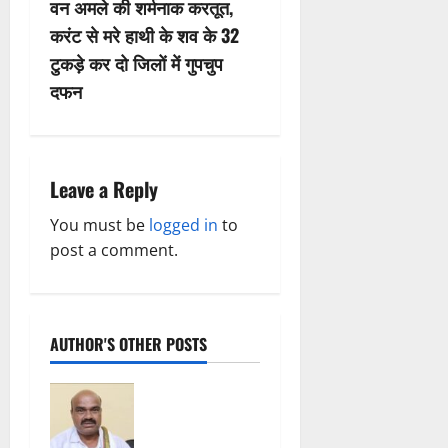
वन अमले की शर्मनाक करतूत,
n
करंट से मरे हाथी के शव के 32
टुकड़े कर दो जिलों में गुपचुप
a
दफन
v
i
Leave a Reply
g
You must be
logged in
to
a
post a comment.
t
i
AUTHOR'S OTHER POSTS
o
Breaking
n
News:
कोटवारी सेवा