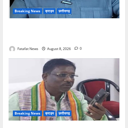
Breaking News
क्राइम
छत्तीसगढ़
भगवान शिव पर अमर्यादित टिप्पणी मामला, विवादित पोस्ट के बाद
छत्तीसगढ़ क्रिश्चियन फोरम अध्यक्ष अरुण पन्नालाल से
गिरफ्तार
Fatafat News
August 8, 2026
0
Breaking News
क्राइम
छत्तीसगढ़