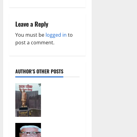
i
g
Leave a Reply
a
You must be
logged in
to
post a comment.
t
i
o
AUTHOR'S OTHER POSTS
n
अटल परिसर
योजना में
भ्रष्टाचार की
सेंध, बारिश की
बूंदों ने उधेड़ी
पूर्व पीएम की
भगवान शिव पर
प्रतिमा की
अमर्यादित
कलई,