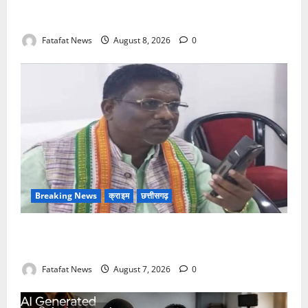
छत्तीसगढ़ क्रिश्चियन फोरम अध्यक्ष अरुण पन्नालाल से
गिरफ्तार
Fatafat News
August 8, 2026
0
Breaking News
क्राइम
छत्तीसगढ़
Balrampur News: बृहस्पत सिंह का मोबाइल हुआ हैक..
कॉन्टेक्ट लिस्ट के नम्बरों से भेजे जा रहे मैसेज..
Fatafat News
August 7, 2026
0