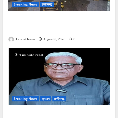
Breaking News
छत्तीसगढ़
अटल परिसर योजना में भ्रष्टाचार की सेंध, बारिश की बूंदों ने
उधेड़ी पूर्व पीएम की प्रतिमा की कलई, उच्चस्तरीय जांच के
आदेश
Fatafat News
August 8, 2026
0
1 minute read
Breaking News
क्राइम
छत्तीसगढ़
भगवान शिव पर अमर्यादित टिप्पणी मामला, विवादित पोस्ट के बाद