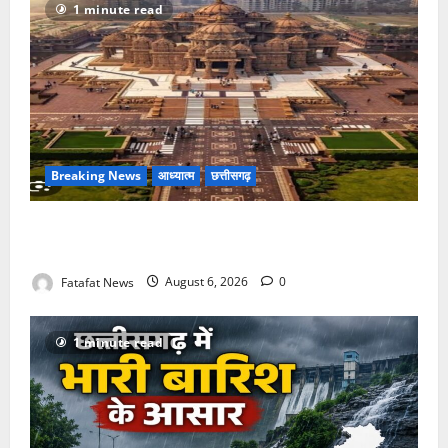
1 minute read
Breaking News
आध्यात्म
छत्तीसगढ़
अक्षरधाम मंदिर की थीम पर विराजेंगी नैला की दुर्गा मां, कलकत्ता
की लेजर लाइट से जगमगाएगा भव्य पंडाल
Fatafat News
August 6, 2026
0
1 minute read