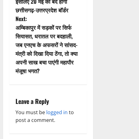
इसलिए 20 मई को बंद होगा
s
छत्तीसगढ़-उत्तरप्रदेश बॉर्डर
Next:
t
अम्बिकापुर में सड़कों पर सिर्फ
n
सियासत, धरातल पर बदहाली,
जब एनएच के अफसरों ने सांसद-
a
मंत्री को दिखा दिया ठेंगा, तो क्या
v
अपनी साख बचा पाएंगी महापौर
मंजूषा भगत?
i
g
a
Leave a Reply
t
You must be
logged in
to
post a comment.
i