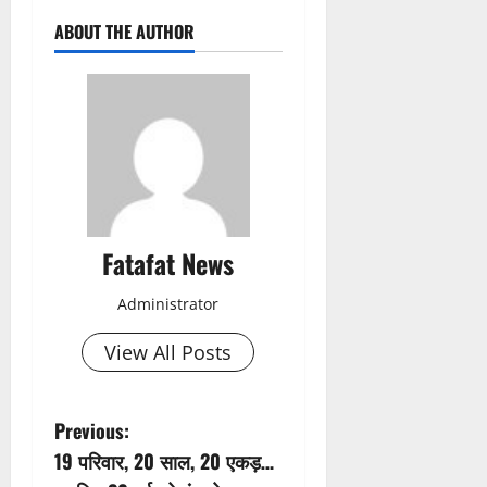
ABOUT THE AUTHOR
Fatafat News
Administrator
View All Posts
P
Previous:
19 परिवार, 20 साल, 20 एकड़…
o