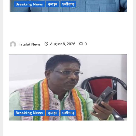
Breaking News
क्राइम
छत्तीसगढ़
भगवान शिव पर अमर्यादित टिप्पणी मामला, विवादित पोस्ट के बाद
छत्तीसगढ़ क्रिश्चियन फोरम अध्यक्ष अरुण पन्नालाल से
गिरफ्तार
Fatafat News
August 8, 2026
0
Breaking News
क्राइम
छत्तीसगढ़
Balrampur News: बृहस्पत सिंह का मोबाइल हुआ हैक..