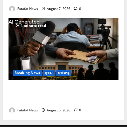
कॉन्टेक्ट लिस्ट के नम्बरों से भेजे जा रहे मैसेज..
Fatafat News
August 7, 2026
0
1 minute read
Breaking News
क्राइम
छत्तीसगढ़
फर्जी पत्रकारिता की आड़ में वसूली का खेल! यूट्यूब चैनल और
वेब पोर्टल के नाम पर सरकारी दफ्तरों से लेकर पंचायतों तक
सक्रिय होने के आरोप
Fatafat News
August 6, 2026
0