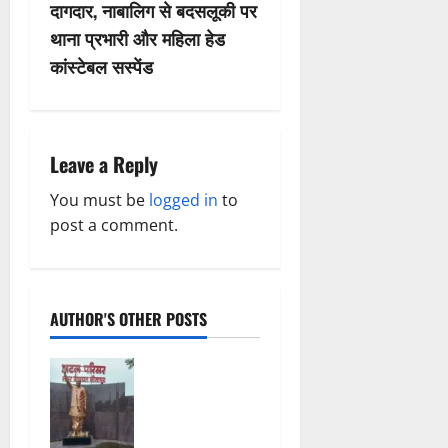
n
दागदार, नाबालिग से बदसलूकी पर
थाना प्रभारी और महिला हेड
a
कांस्टेबल सस्पेंड
v
i
Leave a Reply
g
You must be
logged in
to
a
post a comment.
t
i
AUTHOR'S OTHER POSTS
o
अटल परिसर
n
योजना में
भ्रष्टाचार की
सेंध, बारिश की