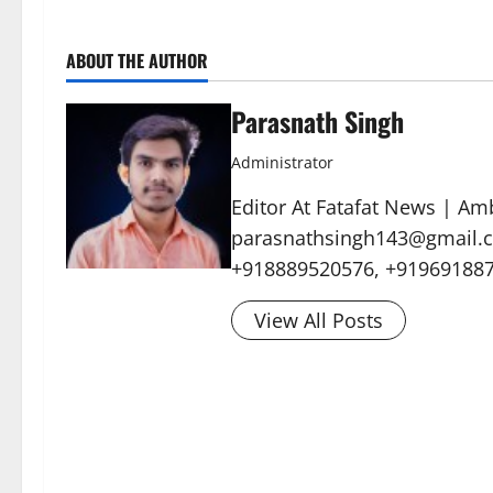
ABOUT THE AUTHOR
Parasnath Singh
Administrator
Editor At Fatafat News | Am
parasnathsingh143@gmail.c
+918889520576, +91969188
View All Posts