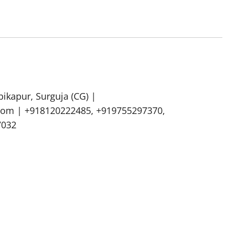
bikapur, Surguja (CG) |
om | +918120222485, +919755297370,
7032