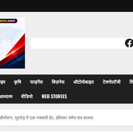
F
ाइम
कृषि
फाइनेंस
बिज़नेस
ऑटोमोबाइल
टेक्नोलॉजी
शि
आध्यात्म
वीडियो
WEB STORIES
 ऑपरेशन, मुठभेड़ में एक नक्सली ढेर, हथियार समेत शव बरामद