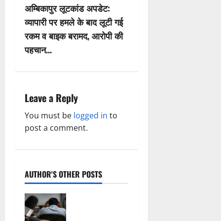
t
अम्बिकापुर लूटकांड अपडेट:
n
व्यापारी पर हमले के बाद लूटी गई
रकम व बाइक बरामद, आरोपी की
a
पहचान…
v
i
Leave a Reply
g
You must be
logged in
to
a
post a comment.
t
i
AUTHOR'S OTHER POSTS
o
फर्जी
n
पत्रकारिता की
आड़ में वसूली