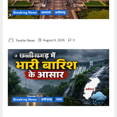
Breaking News
आध्यात्म
छत्तीसगढ़
अक्षरधाम मंदिर की थीम पर विराजेंगी नैला की दुर्गा मां, कलकत्ता
की लेजर लाइट से जगमगाएगा भव्य पंडाल
Fatafat News
August 6, 2026
0
1 minute read
Breaking News
छत्तीसगढ़
भारत
Weather Update: छत्तीसगढ़ में भारी बारिश के आसार, जानें