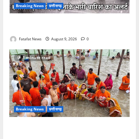
Breaking News
छत्तीसगढ़
छत्तीसगढ़ में मानसून की धमक, उत्तर के जिलों में भारी बारिश
और बिजली गिरने का अलर्ट, उमस से मिली राहत
Fatafat News
August 9, 2026
0
1 minute read
Breaking News
छत्तीसगढ़
सावन में स्वास्थ्य मंत्री श्याम बिहारी जायसवाल ने देवघर व
बासुकिनाथ में किया जलाभिषेक, मांगी प्रदेशवासियों की सुख-