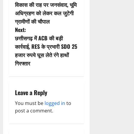
विकास की राह पर जनसंवाद, भूमि
o
अधिग्रहण को लेकर कल जुटेगी
s
ग्रामीणों की चौपाल
Next:
t
छत्तीसगढ़ में ACB की बड़ी
n
कार्रवाई, RES के प्रभारी SDO 25
हजार रुपये घूस लेते रंगे हाथों
a
गिरफ्तार
v
i
Leave a Reply
g
You must be
logged in
to
a
post a comment.
t