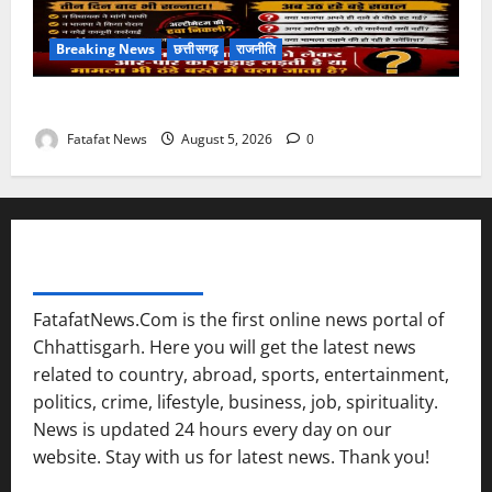
Breaking News
छत्तीसगढ़
राजनीति
तीन दिन में माफी का अल्टीमेटम.. अब भाजपा की चुप्पी क्यों?
Fatafat News
August 5, 2026
0
FATAFAT NEWS NETWORK
FatafatNews.Com is the first online news portal of
Chhattisgarh. Here you will get the latest news
related to country, abroad, sports, entertainment,
politics, crime, lifestyle, business, job, spirituality.
News is updated 24 hours every day on our
website. Stay with us for latest news. Thank you!