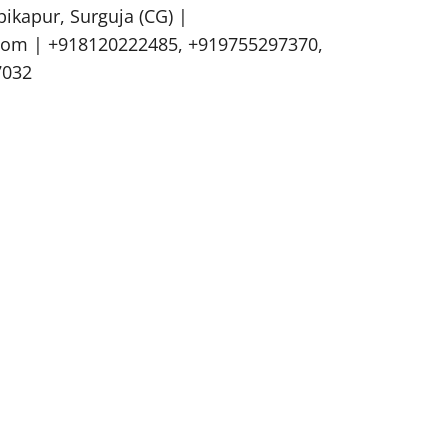
bikapur, Surguja (CG) |
om | +918120222485, +919755297370,
7032