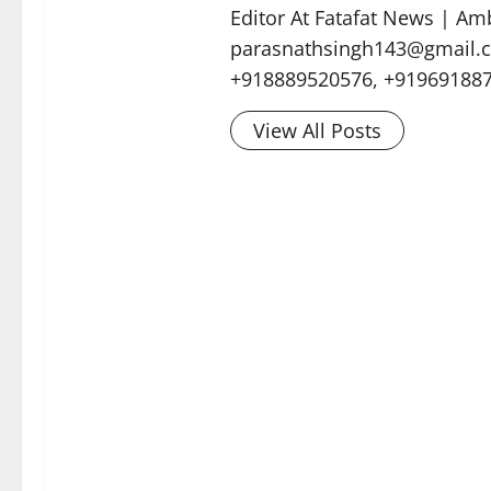
Editor At Fatafat News | Am
parasnathsingh143@gmail.c
+918889520576, +91969188
View All Posts