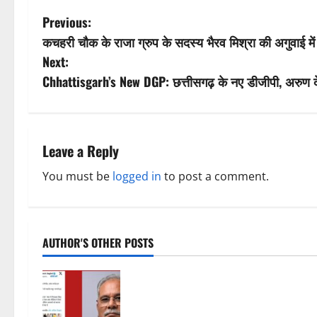
P
Previous:
कचहरी चौक के राजा ग्रुप के सदस्य भैरव मिश्रा की अगुवाई में
o
Next:
s
Chhattisgarh’s New DGP: छत्तीसगढ़ के नए डीजीपी, अरुण
t
n
Leave a Reply
a
You must be
logged in
to post a comment.
v
i
AUTHOR'S OTHER POSTS
g
महादेव ऐप पर थमा नहीं सियासी घमासान,
a
विकास गर्ग की गिरफ्तारी के बाद बघेल का
भाजपा पर सीधा हमला, सत्ता पक्ष का करारा