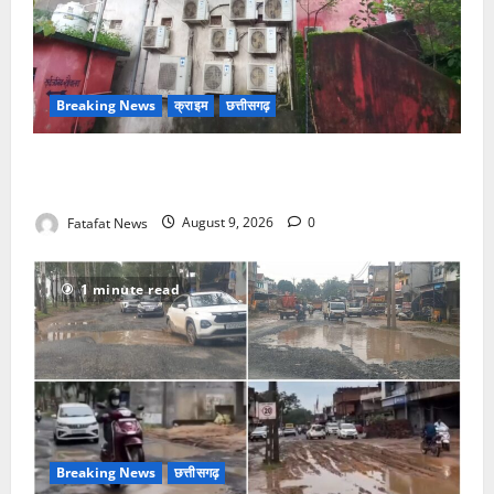
Breaking News
क्राइम
छत्तीसगढ़
नगर में थम नही रही सिलसिलेवार चोरी की घटना, बीती रात
चोरों ने बैंक के एसी में लगे तांबे का तार काटकर ले गए
Fatafat News
August 9, 2026
0
1 minute read
Breaking News
छत्तीसगढ़