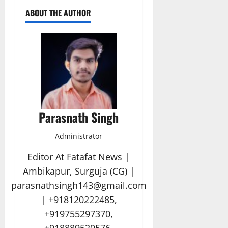
ABOUT THE AUTHOR
Parasnath Singh
Administrator
Editor At Fatafat News |
Ambikapur, Surguja (CG) |
parasnathsingh143@gmail.com
| +918120222485,
+919755297370,