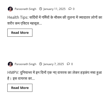
की
करें दिन की शुरुआत
सुबह
उठकर
Parasnath Singh
January 11, 2025
0
कर
लें
Health Tips: सर्दियों में गर्मियों के मौसम की तुलना में ज्यादातर लोगों का
यह
काम
शरीर कम एक्टिव महसूस...
त्वचा
नहीं
होगी
Read
Read More
कभी
more
ड्राई,
about
हमेशा
सुबह
रहेगी
उठते
खिली-
ही
खिली
COVID-19 के बाद अब HMP वायरस को लेकर मचा हड़कंप, जानिए
महसूस
होने
कोरोना से कितना अलग है?
लगती
है
Parasnath Singh
January 7, 2025
0
थकान-
कमजोरी,
HMPV: दुनियाभर में इन दिनों एक नए वायरस का लेकर हड़कंप मचा हुआ
इन
चीजों
है। इस वायरस का...
को
खाकर
करें
Read
Read More
दिन
more
की
about
शुरुआत
COVID-
19
के