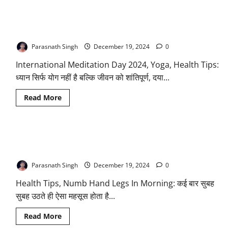
को
Tips:
जरूर
तुलसी
आजमाकर
International Meditation Day 2024: तनाव और चिंता को दूर भगाने में
की
देखें
पत्तियां
असरदार है ध्यान, रोज करने से दूर होती हैं ये बीमारियां
सेहत
के
Parasnath Singh
December 19, 2024
0
लिए
हैं
International Meditation Day 2024, Yoga, Health Tips:
बेहद
गुणकारी,
ध्यान सिर्फ योग नहीं है बल्कि जीवन को शांतिपूर्ण, दया...
ऐसे
करेंगे
सेवन
Read
Read More
तो
more
मिलेंगे
about
कई
International
फायदे,
Meditation
बस
Day
जान
Health Tips: सुबह उठते ही हाथ-पैरों में कमजोरी, झुनझुनी या सुन्न होना,
2024:
लें
तनाव
खाने
इन बीमारियों के हो सकते हैं लक्षण; समय रहते करें ये उपाय
और
का
चिंता
सही
Parasnath Singh
December 19, 2024
0
को
समय
दूर
Health Tips, Numb Hand Legs In Morning: कई बार सुबह
भगाने
में
सुबह उठते ही ऐसा महसूस होता है...
असरदार
है
ध्यान,
Read
Read More
रोज
more
करने