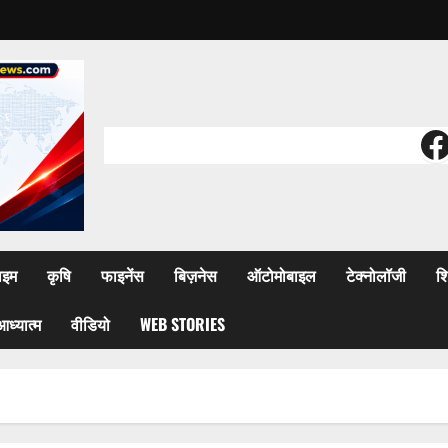
F
ाइम
कृषि
फाइनेंस
बिज़नेस
ऑटोमोबाइल
टेक्नोलॉजी
शि
आध्यात्म
वीडियो
WEB STORIES