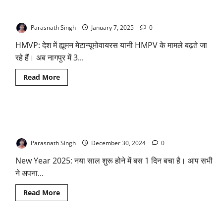
भारत में बढ़ रहे चीन से फैले वायरस HMPV के मामले, अब इस शहर में मिले
बाद
अब
2 मरीज; दोनों बच्चे हैं
HMP
वायरस
Parasnath Singh
January 7, 2025
0
को
लेकर
HMVP: देश में ह्यूमन मेटान्यूमोवायरस यानी HMPV के मामले बढ़ते जा
मचा
हड़कंप,
रहे हैं। अब नागपुर में 3...
जानिए
कोरोना
से
Read
Read More
कितना
more
अलग
about
है?
भारत
में
बढ़
New Year 2025 पर छोड़ना चाहते हैं शराब, सिगरेट और तंबाकू की लत,
रहे
चीन
अपनाएं स्वामी रामदेव के बताए गए आयुर्वेदिक उपाय
से
फैले
Parasnath Singh
December 30, 2024
0
वायरस
HMPV
New Year 2025: नया साल शुरू होने में बस 1 दिन बचा है। आप सभी
के
मामले,
ने अपना...
अब
इस
शहर
Read
Read More
में
more
मिले
about
2
New
मरीज;
Year