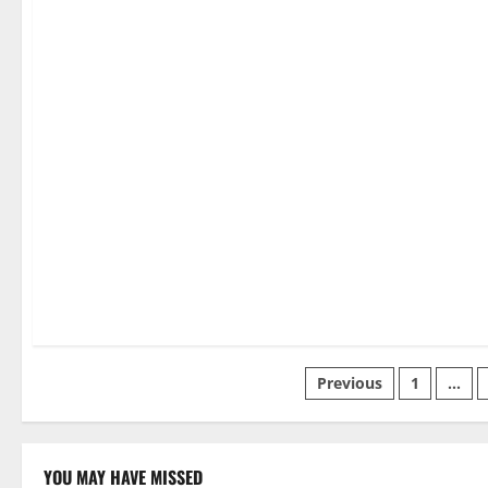
Posts
Previous
1
…
pagination
YOU MAY HAVE MISSED