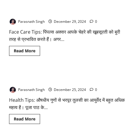
दोनों
2025
बच्चे
Face Care Tips: चेहरे पर बार-बार निकल जाते हैं पिंपल्स, तो इस कमाल
पर
हैं
छोड़ना
के घरेलू नुस्खे को जरूर आजमाकर देखें
चाहते
हैं
Parasnath Singh
December 29, 2024
0
शराब,
सिगरेट
Face Care Tips: पिंपल्स अक्सर आपके चेहरे की खूबसूरती को बुरी
और
तंबाकू
तरह से प्रभावित करते हैं। अगर...
की
लत,
अपनाएं
Read
Read More
स्वामी
more
रामदेव
about
के
Face
बताए
Care
गए
Tips:
आयुर्वेदिक
Health Tips: तुलसी की पत्तियां सेहत के लिए हैं बेहद गुणकारी, ऐसे करेंगे
चेहरे
उपाय
पर
सेवन तो मिलेंगे कई फायदे, बस जान लें खाने का सही समय
बार-
बार
Parasnath Singh
December 25, 2024
0
निकल
जाते
Health Tips: औषधीय गुणों से भरपूर तुलसी का आयुर्वेद में बहुत अधिक
हैं
पिंपल्स,
महत्व है। पूजा पाठ के...
तो
इस
कमाल
Read
Read More
के
more
घरेलू
about
नुस्खे
Health