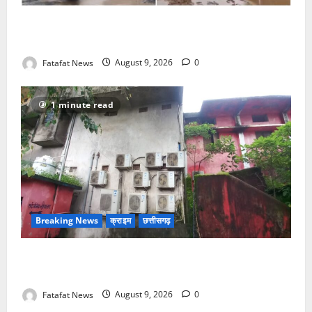
सरगुजा में मौत का हाईवे, तीन किलोमीटर में बिछे तलाबनुमा
गड्ढे, हादसों की सूली पर राहगीर और सो रहा विभाग!
Fatafat News
August 9, 2026
0
1 minute read
Breaking News
क्राइम
छत्तीसगढ़
नगर में थम नही रही सिलसिलेवार चोरी की घटना, बीती रात
चोरों ने बैंक के एसी में लगे तांबे का तार काटकर ले गए
Fatafat News
August 9, 2026
0