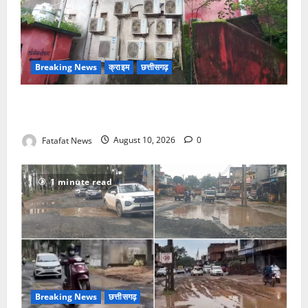
Breaking News
क्राइम
छत्तीसगढ़
खाकी सोती रही, चोर थाने के नाक के नीचे से उखाड़ ले गए बैंक
का एसी तार, सीतापुर में कानून-व्यवस्था भगवान भरोसे
Fatafat News
August 10, 2026
0
1 minute read
Breaking News
छत्तीसगढ़