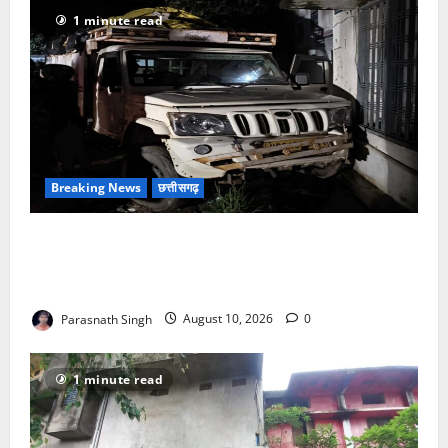
1 minute read
Breaking News
छत्तीसगढ़
सरगुजा में बड़ा हादसा टला, दशकर्म से लौट रहे ग्रामीणों की
अनियंत्रित पिकअप दीवार से टकराई, चालक को आया था मिर्गी
का दौरा
Parasnath Singh
August 10, 2026
0
1 minute read