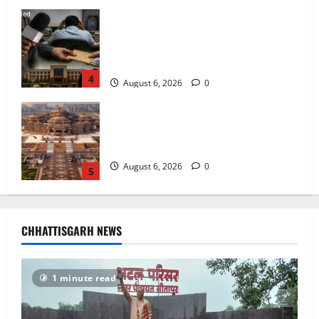
अक्षरधाम मंदिर की थीम पर विराजेंगी नैला की
दुर्गा मां, कलकत्ता की लेजर लाइट से जगमगाएगा
भव्य पंडाल
August 6, 2026
0
5
अटल परिसर योजना में भ्रष्टाचार की सेंध,
बारिश की बूंदों ने उधेड़ी पूर्व पीएम की प्रतिमा की
कलई, उच्चस्तरीय जांच के आदेश
August 8, 2026
0
1
भगवान शिव पर अमर्यादित टिप्पणी मामला,
विवादित पोस्ट के बाद छत्तीसगढ़ क्रिश्चियन
CHHATTISGARH NEWS
फोरम अध्यक्ष अरुण पन्नालाल से गिरफ्तार
August 8, 2026
0
2
1 minute read
Balrampur News: बृहस्पत सिंह का मोबाइल
हुआ हैक.. कॉन्टेक्ट लिस्ट के नम्बरों से भेजे जा