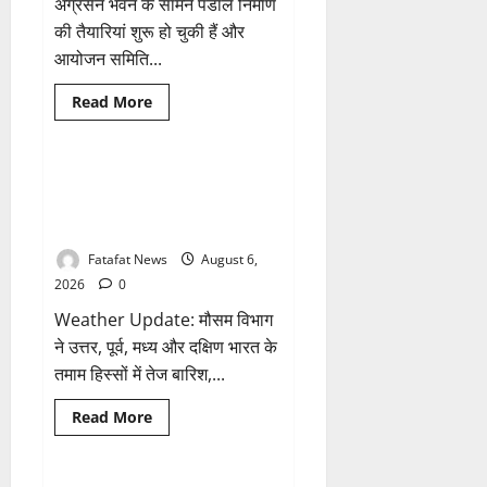
के
अग्रसेन भवन के सामने पंडाल निर्माण
नाम
की तैयारियां शुरू हो चुकी हैं और
पर
सरकारी
आयोजन समिति...
दफ्तरों
से
लेकर
Breaking News
छत्तीसगढ़
Read
Read More
पंचायतों
more
तक
भारत
about
सक्रिय
अक्षरधाम
होने
मंदिर
के
की
Weather Update: छत्तीसगढ़ में भारी
1 minute read
आरोप
थीम
बारिश के आसार, जानें आपके राज्य में
पर
विराजेंगी
कैसा रहेगा मौसम
नैला
की
Fatafat News
August 6,
दुर्गा
मां,
2026
0
कलकत्ता
की
Weather Update: मौसम विभाग
लेजर
लाइट
ने उत्तर, पूर्व, मध्य और दक्षिण भारत के
से
तमाम हिस्सों में तेज बारिश,...
जगमगाएगा
भव्य
पंडाल
Breaking News
छत्तीसगढ़
Read
Read More
more
राजनीति
about
Weather
Update: