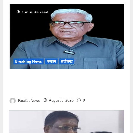
1 minute read
Breaking News
क्राइम
छत्तीसगढ़
भगवान शिव पर अमर्यादित टिप्पणी मामला, विवादित पोस्ट के बाद
छत्तीसगढ़ क्रिश्चियन फोरम अध्यक्ष अरुण पन्नालाल से
गिरफ्तार
Fatafat News
August 8, 2026
0