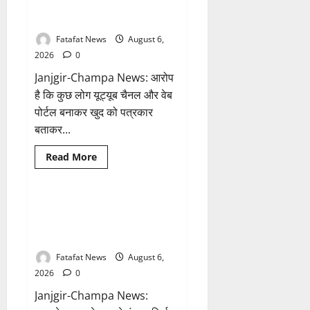
मोबाइल
के नाम पर सरकारी दफ्तरों से लेकर
हुआ
पंचायतों तक सक्रिय होने के आरोप
हैक..
कॉन्टेक्ट
लिस्ट
Fatafat News
August 6,
के
2026
0
नम्बरों
से
Janjgir-Champa News: आरोप
भेजे
जा
है कि कुछ लोग यूट्यूब चैनल और वेब
रहे
मैसेज..
पोर्टल बनाकर खुद को पत्रकार
बताकर...
Breaking News
आध्यात्म
Read
Read More
more
छत्तीसगढ़
about
फर्जी
पत्रकारिता
की
अक्षरधाम मंदिर की थीम पर विराजेंगी
1 minute read
आड़
नैला की दुर्गा मां, कलकत्ता की लेजर
में
वसूली
लाइट से जगमगाएगा भव्य पंडाल
का
खेल!
Fatafat News
August 6,
यूट्यूब
चैनल
2026
0
और
वेब
Janjgir-Champa News:
पोर्टल