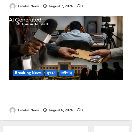
Fatafat News
August 7, 2026
0
1 minute read
Breaking News
क्राइम
छत्तीसगढ़
फर्जी पत्रकारिता की आड़ में वसूली का खेल! यूट्यूब चैनल और
वेब पोर्टल के नाम पर सरकारी दफ्तरों से लेकर पंचायतों तक
सक्रिय होने के आरोप
Fatafat News
August 6, 2026
0
Breaking News
छत्तीसगढ़