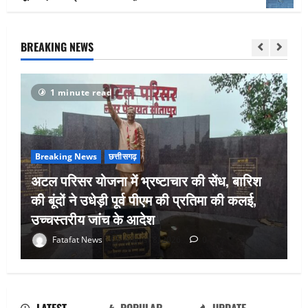
BREAKING NEWS
1 minute read
Breaking News
छत्तीसगढ़
अटल परिसर योजना में भ्रष्टाचार की सेंध, बारिश
की बूंदों ने उधेड़ी पूर्व पीएम की प्रतिमा की कलई,
उच्चस्तरीय जांच के आदेश
भगवान शिव पर अमर्यादित टिप्पणी मामला,
Fatafat News
August 8, 2026
0
विवादित पोस्ट के बाद छत्तीसगढ़ क्रिश्चियन
फोरम अध्यक्ष अरुण पन्नालाल से गिरफ्तार
August 8, 2026
0
2