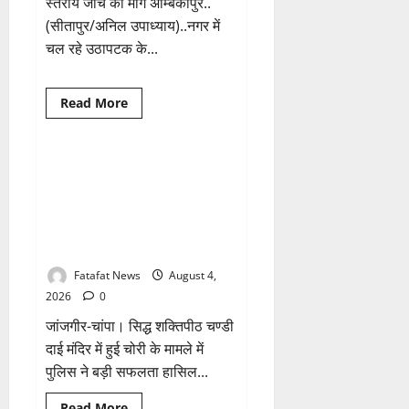
स्तरीय जांच की मांग अम्बिकापुर..
(सीतापुर/अनिल उपाध्याय)..नगर में
चल रहे उठापटक के...
Breaking News
क्राइम
Read
Read More
more
छत्तीसगढ़
about
वित्तीय
अनियमितता
एवं
चण्डी दाई मंदिर महंत में चोरी का बड़ा
1 minute read
कार्य
खुलासा जल्द, 4 आरोपी गिरफ्तार…
मे
लापरवाही
देवी मां के चढ़ावे के सोने-चांदी के जेवर
का
बरामद… गड्ढा खोदकर छिपाए थे चोरी
आरोप
लगा
के आभूषण
अध्यक्ष
समेत
Fatafat News
August 4,
पार्षदों
ने
2026
0
प्रभारी
सीएमओ
जांजगीर-चांपा। सिद्ध शक्तिपीठ चण्डी
के
विरुद्ध
दाई मंदिर में हुई चोरी के मामले में
खोला
पुलिस ने बड़ी सफलता हासिल...
मोर्चा
Breaking News
क्राइम
Read
Read More