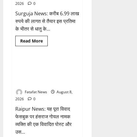
तो
2026
0
अजय
चंद्राकर
Surguja News: करीब 6.99 लाख
ने
सिंहदेव
रुपये की लागत से तैयार इस प्रतिमा
को
दी
के भीतर से धातु के...
ये
सलाह!
Breaking News
क्राइम
Read
Read More
more
छत्तीसगढ़
about
अटल
परिसर
योजना
भगवान शिव पर अमर्यादित टिप्पणी
1 minute read
में
मामला, विवादित पोस्ट के बाद
भ्रष्टाचार
की
छत्तीसगढ़ क्रिश्चियन फोरम अध्यक्ष
सेंध,
अरुण पन्नालाल से गिरफ्तार
बारिश
की
बूंदों
Fatafat News
August 8,
ने
2026
0
उधेड़ी
पूर्व
Raipur News: यह पूरा विवाद
पीएम
की
फेसबुक पर हंसराज गोयल नामक
प्रतिमा
की
व्यक्ति की एक विवादित पोस्ट और
कलई,
उच्चस्तरीय
उस...
जांच