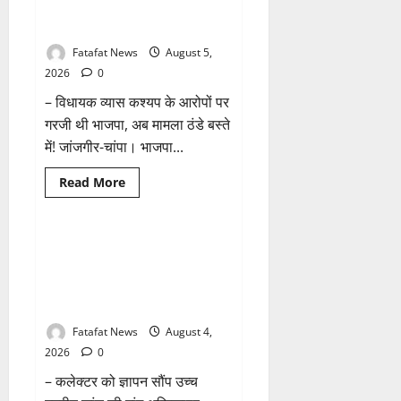
छत्तीसगढ़
तीन दिन में माफी का अल्टीमेटम.. अब
1 minute read
में
भाजपा की चुप्पी क्यों?
भारी
बारिश
Fatafat News
August 5,
के
आसार,
2026
0
जानें
आपके
– विधायक व्यास कश्यप के आरोपों पर
राज्य
में
गरजी थी भाजपा, अब मामला ठंडे बस्ते
कैसा
रहेगा
में! जांजगीर-चांपा। भाजपा...
मौसम
Read
Read More
more
Breaking News
छत्तीसगढ़
about
तीन
दिन
में
वित्तीय अनियमितता एवं कार्य मे
माफी
लापरवाही का आरोप लगा अध्यक्ष
का
अल्टीमेटम..
समेत पार्षदों ने प्रभारी सीएमओ के
अब
विरुद्ध खोला मोर्चा
भाजपा
की
चुप्पी
Fatafat News
August 4,
क्यों?
2026
0
– कलेक्टर को ज्ञापन सौंप उच्च