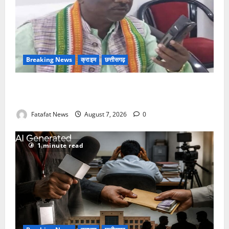
Breaking News
क्राइम
छत्तीसगढ़
Balrampur News: बृहस्पत सिंह का मोबाइल हुआ हैक..
कॉन्टेक्ट लिस्ट के नम्बरों से भेजे जा रहे मैसेज..
Fatafat News
August 7, 2026
0
1 minute read