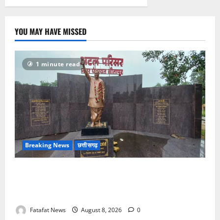
बोला
धावा,
लाखो
रुपये
नगदी
YOU MAY HAVE MISSED
समेत
कीमती
सामान
किया
पार
1 minute read
Breaking News
छत्तीसगढ़
अटल परिसर योजना में भ्रष्टाचार की सेंध, बारिश की बूंदों ने
उधेड़ी पूर्व पीएम की प्रतिमा की कलई, उच्चस्तरीय जांच के
आदेश
Fatafat News
August 8, 2026
0