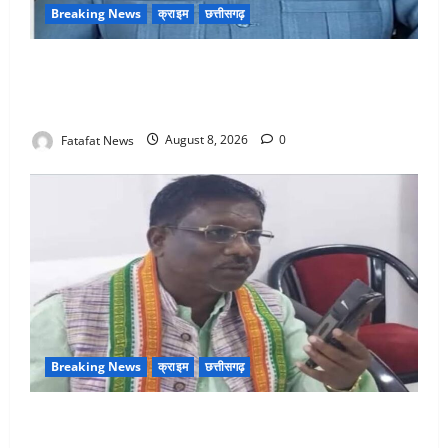
Breaking News
क्राइम
छत्तीसगढ़
भगवान शिव पर अमर्यादित टिप्पणी मामला, विवादित पोस्ट के बाद
छत्तीसगढ़ क्रिश्चियन फोरम अध्यक्ष अरुण पन्नालाल से
गिरफ्तार
Fatafat News
August 8, 2026
0
Breaking News
क्राइम
छत्तीसगढ़
Balrampur News: बृहस्पत सिंह का मोबाइल हुआ हैक..
कॉन्टेक्ट लिस्ट के नम्बरों से भेजे जा रहे मैसेज..