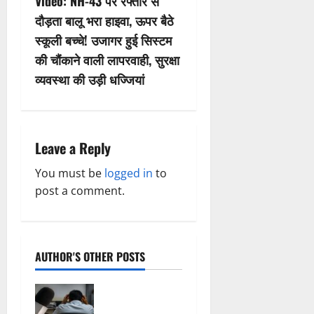
Video: NH-43 पर रफ्तार से
n
दौड़ता बालू भरा हाइवा, ऊपर बैठे
स्कूली बच्चे! उजागर हुई सिस्टम
a
की चौंकाने वाली लापरवाही, सुरक्षा
v
व्यवस्था की उड़ी धज्जियां
i
g
Leave a Reply
a
You must be
logged in
to
post a comment.
t
i
o
AUTHOR'S OTHER POSTS
n
फर्जी
पत्रकारिता की