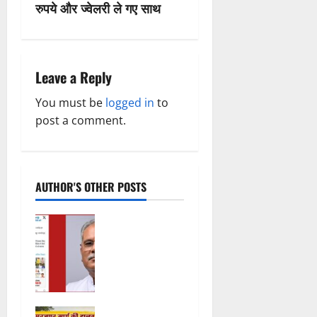
रुपये और ज्वेलरी ले गए साथ
a
v
i
Leave a Reply
g
You must be
logged in
to
post a comment.
a
t
AUTHOR'S OTHER POSTS
i
o
महादेव ऐप पर
थमा नहीं
n
सियासी
घमासान,
विकास गर्ग की
गिरफ्तारी के
कलेक्ट्रेट की
बाद बघेल का