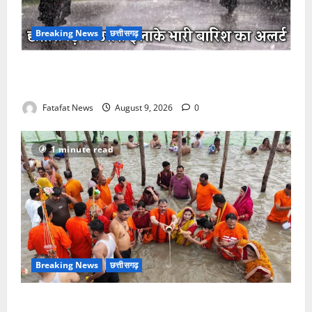
Breaking News
छत्तीसगढ़
छत्तीसगढ़ में मानसून की धमक, उत्तर के जिलों में भारी बारिश
और बिजली गिरने का अलर्ट, उमस से मिली राहत
Fatafat News
August 9, 2026
0
1 minute read
Breaking News
छत्तीसगढ़
सावन में स्वास्थ्य मंत्री श्याम बिहारी जायसवाल ने देवघर व