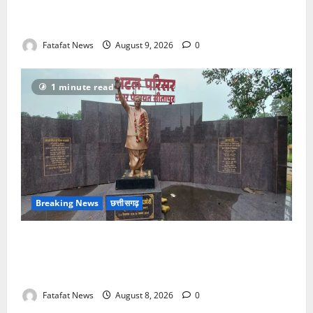
बासुकिनाथ में किया जलाभिषेक, मांगी प्रदेशवासियों की सुख-
समृद्धि
Fatafat News
August 9, 2026
0
1 minute read
Breaking News
छत्तीसगढ़
अटल परिसर योजना में भ्रष्टाचार की सेंध, बारिश की बूंदों ने
उधेड़ी पूर्व पीएम की प्रतिमा की कलई, उच्चस्तरीय जांच के
आदेश
Fatafat News
August 8, 2026
0