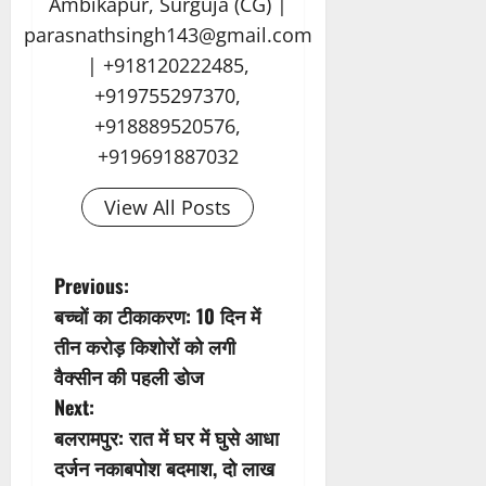
Ambikapur, Surguja (CG) |
parasnathsingh143@gmail.com
| +918120222485,
+919755297370,
+918889520576,
+919691887032
View All Posts
P
Previous:
बच्चों का टीकाकरण: 10 दिन में
o
तीन करोड़ किशोरों को लगी
s
वैक्सीन की पहली डोज
Next:
t
बलरामपुर: रात में घर में घुसे आधा
n
दर्जन नकाबपोश बदमाश, दो लाख