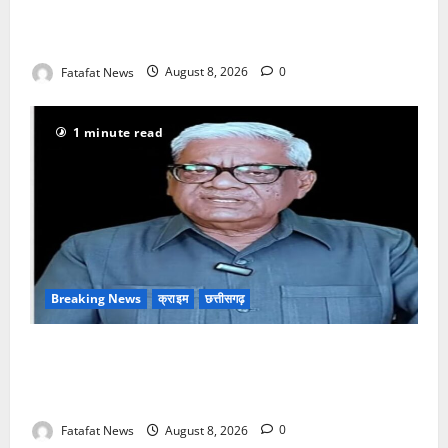
उधेड़ी पूर्व पीएम की प्रतिमा की कलई, उच्चस्तरीय जांच के
आदेश
Fatafat News
August 8, 2026
0
1 minute read
Breaking News
क्राइम
छत्तीसगढ़
भगवान शिव पर अमर्यादित टिप्पणी मामला, विवादित पोस्ट के बाद
छत्तीसगढ़ क्रिश्चियन फोरम अध्यक्ष अरुण पन्नालाल से
गिरफ्तार
Fatafat News
August 8, 2026
0