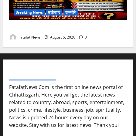
Breaking News
छत्तीसगढ़
राजनीति
तीन दिन में माफी का अल्टीमेटम.. अब भाजपा की चुप्पी क्यों?
Fatafat News
August 5, 2026
0
FATAFAT NEWS NETWORK
FatafatNews.Com is the first online news portal of
Chhattisgarh. Here you will get the latest news
related to country, abroad, sports, entertainment,
politics, crime, lifestyle, business, job, spirituality.
News is updated 24 hours every day on our
website. Stay with us for latest news. Thank you!