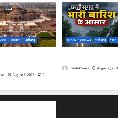
te read
1 minute read
News
आध्यात्म
छत्तीसगढ़
Breaking News
छत्तीसगढ़
भारत
 की थीम पर विराजेंगी नैला की दुर्गा
Weather Update: छत्तीसगढ़ में भ
 की लेजर लाइट से जगमगाएगा भव्य
आसार, जानें आपके राज्य में कैसा 
Fatafat News
August 6, 20
ews
August 6, 2026
0