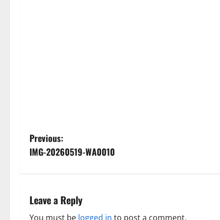
P
Previous:
IMG-20260519-WA0010
o
s
t
Leave a Reply
You must be
logged in
to post a comment.