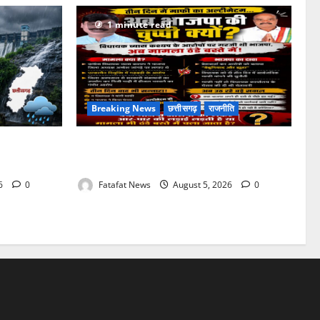
1 minute read
Breaking News
छत्तीसगढ़
राजनीति
ारी बारिश के
तीन दिन में माफी का अल्टीमेटम.. अब भाजपा की
रहेगा मौसम
चुप्पी क्यों?
26
0
Fatafat News
August 5, 2026
0