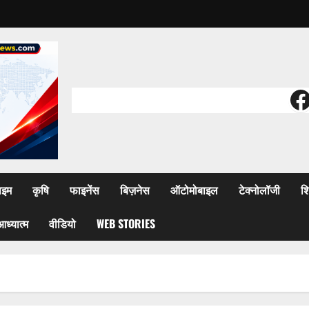
F
ाइम
कृषि
फाइनेंस
बिज़नेस
ऑटोमोबाइल
टेक्नोलॉजी
शि
आध्यात्म
वीडियो
WEB STORIES