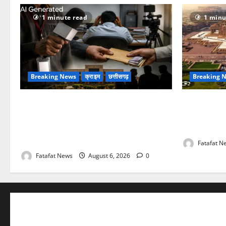
1 minute read
1 minu
Breaking News
क्राइम
छत्तीसगढ़
Breaking 
फर्जी पत्रकारिता की आड़ में वसूली का खेल!
अक्षरधाम मंदिर
यूट्यूब चैनल और वेब पोर्टल के नाम पर सरकारी
मां, कलकत्ता
दफ्तरों से लेकर पंचायतों तक सक्रिय होने के
पंडाल
आरोप
Fatafat N
Fatafat News
August 6, 2026
0
FATAFAT NEWS NETWORK