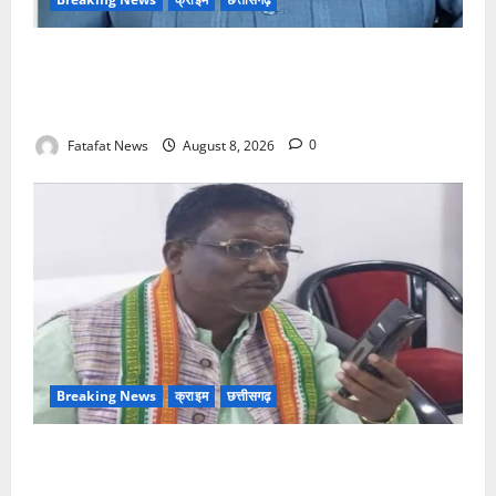
भगवान शिव पर अमर्यादित टिप्पणी मामला, विवादित पोस्ट के बाद
छत्तीसगढ़ क्रिश्चियन फोरम अध्यक्ष अरुण पन्नालाल से
गिरफ्तार
Fatafat News
August 8, 2026
0
Breaking News
क्राइम
छत्तीसगढ़
Balrampur News: बृहस्पत सिंह का मोबाइल हुआ हैक..
कॉन्टेक्ट लिस्ट के नम्बरों से भेजे जा रहे मैसेज..