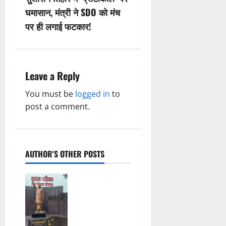
n
घमासान, मंत्री ने SDO को मंच
पर ही लगाई फटकार!
a
v
i
Leave a Reply
g
You must be
logged in
to
post a comment.
a
t
AUTHOR'S OTHER POSTS
i
o
अटल परिसर
योजना में
n
भ्रष्टाचार की
सेंध, बारिश की
बूंदों ने उधेड़ी