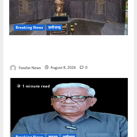
Breaking News
छत्तीसगढ़
अटल परिसर योजना में भ्रष्टाचार की सेंध, बारिश की बूंदों ने
उधेड़ी पूर्व पीएम की प्रतिमा की कलई, उच्चस्तरीय जांच के
आदेश
Fatafat News
August 8, 2026
0
1 minute read
Breaking News
क्राइम
छत्तीसगढ़