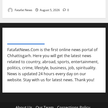
तीन दिन में माफी का अल्टीमेटम.. अब भाजपा की चुप्पी क्यों?
Fatafat News
August 5, 2026
0
FATAFAT NEWS NETWORK
FatafatNews.Com is the first online news portal of
Chhattisgarh. Here you will get the latest news
related to country, abroad, sports, entertainment,
politics, crime, lifestyle, business, job, spirituality.
News is updated 24 hours every day on our
website. Stay with us for latest news. Thank you!
About Us
Our Team
Corrections Policy