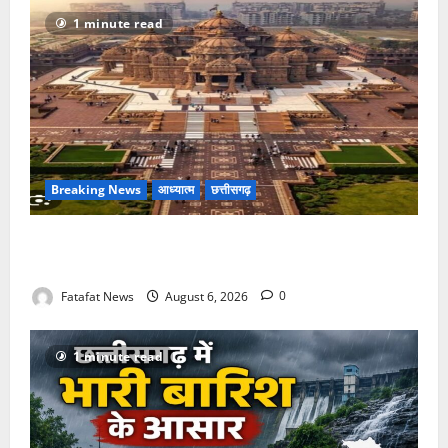
1 minute read
Breaking News
आध्यात्म
छत्तीसगढ़
अक्षरधाम मंदिर की थीम पर विराजेंगी नैला की दुर्गा मां, कलकत्ता
की लेजर लाइट से जगमगाएगा भव्य पंडाल
Fatafat News
August 6, 2026
0
1 minute read