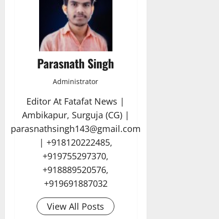
Parasnath Singh
Administrator
Editor At Fatafat News |
Ambikapur, Surguja (CG) |
parasnathsingh143@gmail.com
| +918120222485,
+919755297370,
+918889520576,
+919691887032
View All Posts