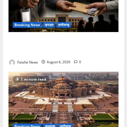
Breaking News
क्राइम
छत्तीसगढ़
फर्जी पत्रकारिता की आड़ में वसूली का खेल! यूट्यूब चैनल और
वेब पोर्टल के नाम पर सरकारी दफ्तरों से लेकर पंचायतों तक
सक्रिय होने के आरोप
Fatafat News
August 6, 2026
0
1 minute read
Breaking News
आध्यात्म
छत्तीसगढ़