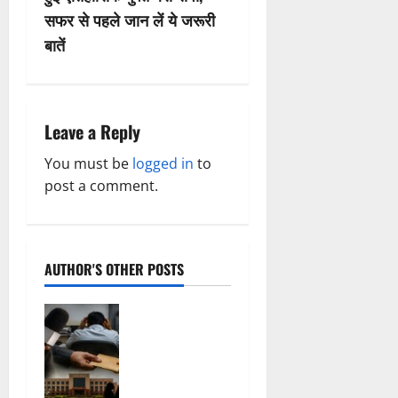
a
सफर से पहले जान लें ये जरूरी
v
बातें
i
g
Leave a Reply
a
You must be
logged in
to
post a comment.
t
i
o
AUTHOR'S OTHER POSTS
n
फर्जी
पत्रकारिता की
आड़ में वसूली
का खेल!
यूट्यूब चैनल