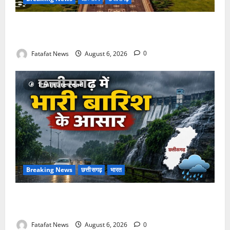
अक्षरधाम मंदिर की थीम पर विराजेंगी नैला की दुर्गा मां, कलकत्ता
की लेजर लाइट से जगमगाएगा भव्य पंडाल
Fatafat News
August 6, 2026
0
1 minute read
Breaking News
छत्तीसगढ़
भारत
Weather Update: छत्तीसगढ़ में भारी बारिश के आसार, जानें
आपके राज्य में कैसा रहेगा मौसम
Fatafat News
August 6, 2026
0