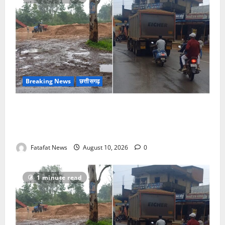
Breaking News
छत्तीसगढ़
खाकी और खनिज विभाग की छांव में छलनी हो रही मांड नदी,
एनजीटी के आदेश रद्दी, ‘कोतवाल’ मेहरबान तो बेखौफ रेत
माफिया!
Fatafat News
August 10, 2026
0
1 minute read