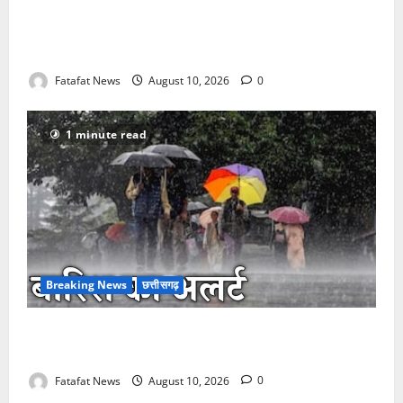
खाकी का आश्वासन फेल, खाकी के ही दरवाजे पर जड़ा
‘धरना’… 1 करोड़ की उठाईगिरी के खिलाफ सर्राफा व्यापारियों
का अनिश्चितकालीन प्रदर्शन
Fatafat News
August 10, 2026
0
1 minute read
Breaking News
छत्तीसगढ़
छत्तीसगढ़ में मानसून एक्टिव, रायपुर-सरगुजा समेत 28 जिलों में
वज्रपात और आंधी-बारिश का यलो अलर्ट जारी
Fatafat News
August 10, 2026
0