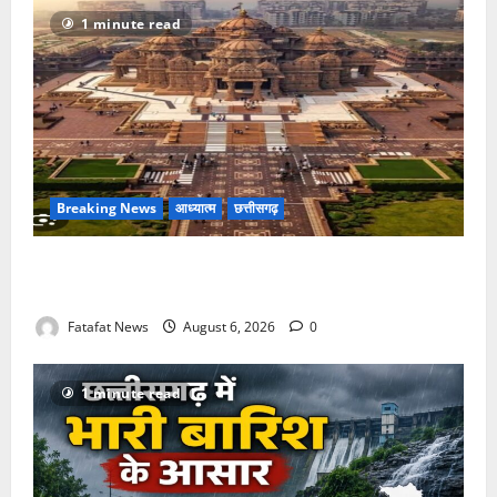
1 minute read
Breaking News
आध्यात्म
छत्तीसगढ़
अक्षरधाम मंदिर की थीम पर विराजेंगी नैला की दुर्गा मां, कलकत्ता
की लेजर लाइट से जगमगाएगा भव्य पंडाल
Fatafat News
August 6, 2026
0
1 minute read