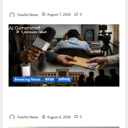
कॉन्टेक्ट लिस्ट के नम्बरों से भेजे जा रहे मैसेज..
Fatafat News
August 7, 2026
0
1 minute read
Breaking News
क्राइम
छत्तीसगढ़
फर्जी पत्रकारिता की आड़ में वसूली का खेल! यूट्यूब चैनल और
वेब पोर्टल के नाम पर सरकारी दफ्तरों से लेकर पंचायतों तक
सक्रिय होने के आरोप
Fatafat News
August 6, 2026
0