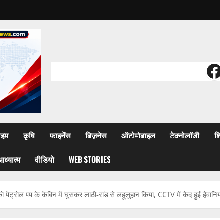
F
ाइम
कृषि
फाइनेंस
बिज़नेस
ऑटोमोबाइल
टेक्नोलॉजी
शि
आध्यात्म
वीडियो
WEB STORIES
ेट्रोल पंप के केबिन में घुसकर लाठी-रॉड से लहूलुहान किया, CCTV में कैद हुई हैवानि