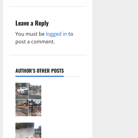
i
g
Leave a Reply
a
You must be
logged in
to
post a comment.
t
i
o
AUTHOR'S OTHER POSTS
n
सरगुजा में मौत
का हाईवे, तीन
किलोमीटर में
बिछे तलाबनुमा
गड्ढे, हादसों
की सूली पर
नगर में थम नही
राहगीर और सो
रही
रहा विभाग!