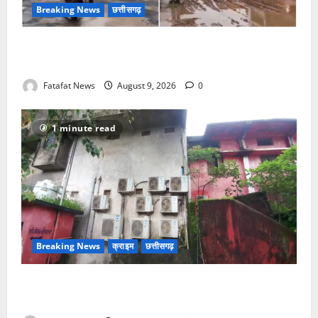
Breaking News
छत्तीसगढ़
सरगुजा में मौत का हाईवे, तीन किलोमीटर में बिछे तलाबनुमा
गड्ढे, हादसों की सूली पर राहगीर और सो रहा विभाग!
Fatafat News
August 9, 2026
0
1 minute read
Breaking News
क्राइम
छत्तीसगढ़
नगर में थम नही रही सिलसिलेवार चोरी की घटना, बीती रात
चोरों ने बैंक के एसी में लगे तांबे का तार काटकर ले गए