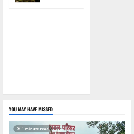
और वेब पोर्टल
के नाम पर
सरकारी दफ्तरों
से लेकर
पंचायतों तक
सक्रिय होने के
आरोप
August 6,
2026
0
YOU MAY HAVE MISSED
1 minute read