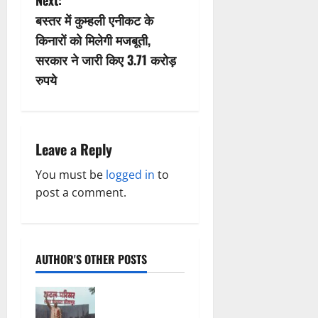
n
Next:
बस्तर में कुम्हली एनीकट के
a
किनारों को मिलेगी मजबूती,
v
सरकार ने जारी किए 3.71 करोड़
रुपये
i
g
a
Leave a Reply
t
You must be
logged in
to
post a comment.
i
o
AUTHOR'S OTHER POSTS
n
अटल परिसर
योजना में