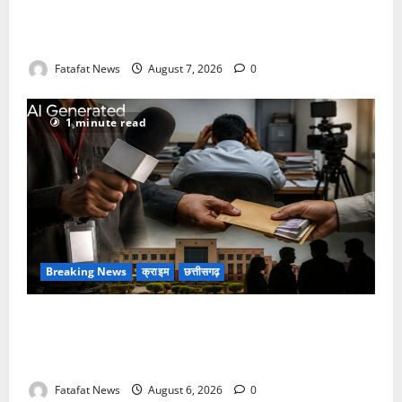
Balrampur News: बृहस्पत सिंह का मोबाइल हुआ हैक..
कॉन्टेक्ट लिस्ट के नम्बरों से भेजे जा रहे मैसेज..
Fatafat News
August 7, 2026
0
1 minute read
Breaking News
क्राइम
छत्तीसगढ़
फर्जी पत्रकारिता की आड़ में वसूली का खेल! यूट्यूब चैनल और
वेब पोर्टल के नाम पर सरकारी दफ्तरों से लेकर पंचायतों तक
सक्रिय होने के आरोप
Fatafat News
August 6, 2026
0