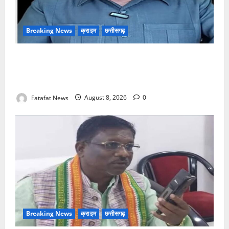
Breaking News
क्राइम
छत्तीसगढ़
भगवान शिव पर अमर्यादित टिप्पणी मामला, विवादित पोस्ट के बाद
छत्तीसगढ़ क्रिश्चियन फोरम अध्यक्ष अरुण पन्नालाल से
गिरफ्तार
Fatafat News
August 8, 2026
0
Breaking News
क्राइम
छत्तीसगढ़