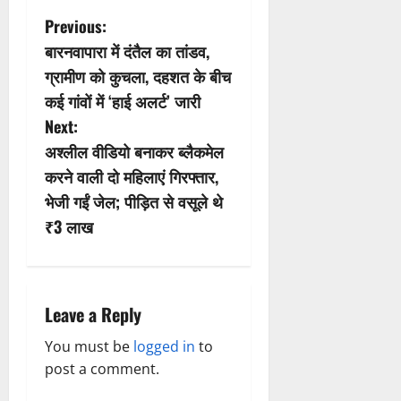
P
Previous:
बारनवापारा में दंतैल का तांडव,
o
ग्रामीण को कुचला, दहशत के बीच
s
कई गांवों में ‘हाई अलर्ट’ जारी
Next:
t
अश्लील वीडियो बनाकर ब्लैकमेल
n
करने वाली दो महिलाएं गिरफ्तार,
भेजी गईं जेल; पीड़ित से वसूले थे
a
₹3 लाख
v
i
Leave a Reply
g
You must be
logged in
to
a
post a comment.