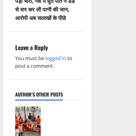
n
पड़ा भारी, नशे में धुत पति ने डंडे
से वार कर ली पत्नी की जान,
a
आरोपी अब सलाखों के पीछे
v
i
Leave a Reply
g
You must be
logged in
to
a
post a comment.
t
i
AUTHOR'S OTHER POSTS
o
सावन में
n
स्वास्थ्य मंत्री
श्याम बिहारी
जायसवाल ने