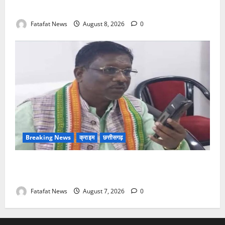
गिरफ्तार
Fatafat News
August 8, 2026
0
Breaking News
क्राइम
छत्तीसगढ़
Balrampur News: बृहस्पत सिंह का मोबाइल हुआ हैक..
कॉन्टेक्ट लिस्ट के नम्बरों से भेजे जा रहे मैसेज..
Fatafat News
August 7, 2026
0