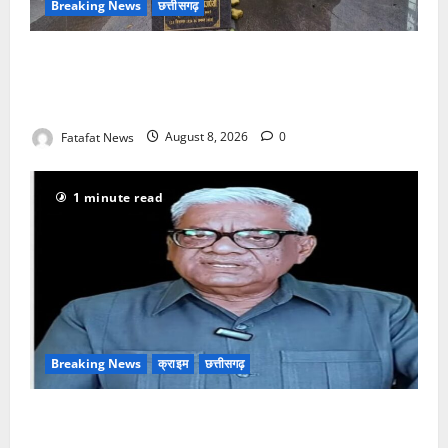
Breaking News
छत्तीसगढ़
अटल परिसर योजना में भ्रष्टाचार की सेंध, बारिश की बूंदों ने
उधेड़ी पूर्व पीएम की प्रतिमा की कलई, उच्चस्तरीय जांच के
आदेश
Fatafat News
August 8, 2026
0
1 minute read
Breaking News
क्राइम
छत्तीसगढ़
भगवान शिव पर अमर्यादित टिप्पणी मामला, विवादित पोस्ट के बाद
छत्तीसगढ़ क्रिश्चियन फोरम अध्यक्ष अरुण पन्नालाल से