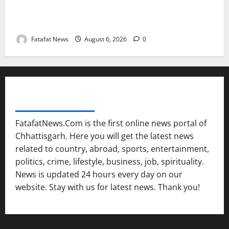
Weather Update: छत्तीसगढ़ में भारी बारिश के आसार, जानें
आपके राज्य में कैसा रहेगा मौसम
Fatafat News
August 6, 2026
0
FATAFAT NEWS NETWORK
FatafatNews.Com is the first online news portal of
Chhattisgarh. Here you will get the latest news
related to country, abroad, sports, entertainment,
politics, crime, lifestyle, business, job, spirituality.
News is updated 24 hours every day on our
website. Stay with us for latest news. Thank you!