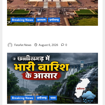
Breaking News
आध्यात्म
छत्तीसगढ़
अक्षरधाम मंदिर की थीम पर विराजेंगी नैला की दुर्गा मां, कलकत्ता
की लेजर लाइट से जगमगाएगा भव्य पंडाल
Fatafat News
August 6, 2026
0
1 minute read
Breaking News
छत्तीसगढ़
भारत