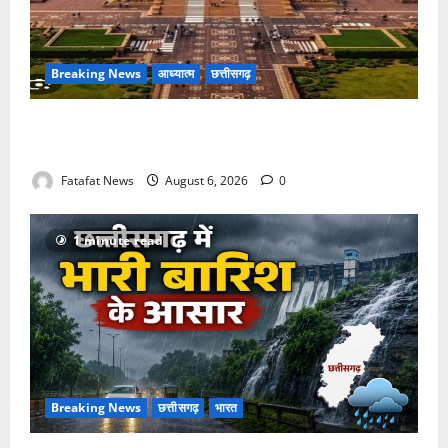
Breaking News
आध्यात्म
छत्तीसगढ़
अक्षरधाम मंदिर की थीम पर विराजेंगी नैला की दुर्गा मां, कलकत्ता
की लेजर लाइट से जगमगाएगा भव्य पंडाल
Fatafat News
August 6, 2026
0
1 minute read
Breaking News
छत्तीसगढ़
भारत