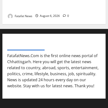
Weather Update: छत्तीसगढ़ में भारी बारिश के आसार, जानें
आपके राज्य में कैसा रहेगा मौसम
Fatafat News
August 6, 2026
0
FATAFAT NEWS NETWORK
FatafatNews.Com is the first online news portal of
Chhattisgarh. Here you will get the latest news
related to country, abroad, sports, entertainment,
politics, crime, lifestyle, business, job, spirituality.
News is updated 24 hours every day on our
website. Stay with us for latest news. Thank you!