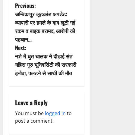
P
Previous:
अम्बिकापुर लूटकांड अपडेट:
o
व्यापारी पर हमले के बाद लूटी गई
s
रकम व बाइक बरामद, आरोपी की
पहचान…
t
Next:
n
नशे में धुत चालक ने दौड़ाई संत
गहिरा गुरु यूनिवर्सिटी की सरकारी
a
इनोवा, पलटने से साथी की मौत
v
i
Leave a Reply
g
You must be
logged in
to
a
post a comment.
t