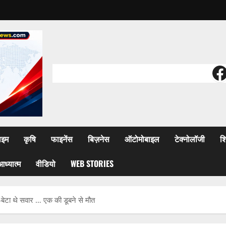
F
ाइम
कृषि
फाइनेंस
बिज़नेस
ऑटोमोबाइल
टेक्नोलॉजी
शि
आध्यात्म
वीडियो
WEB STORIES
-बेटा थे सवार … एक की डूबने से मौत