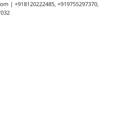
om | +918120222485, +919755297370,
7032