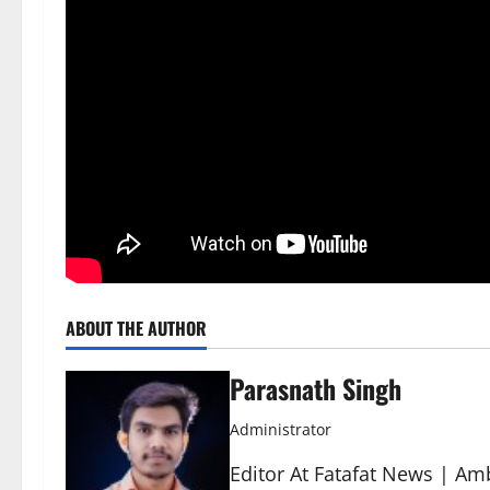
ABOUT THE AUTHOR
Parasnath Singh
Administrator
Editor At Fatafat News | Am