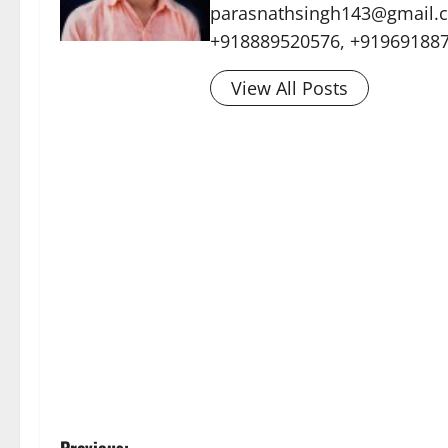
parasnathsingh143@gmail.c
+918889520576, +91969188
View All Posts