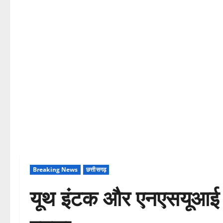
Breaking News
छत्तीसगढ़
यूथ इंटक और एनएसयूआई ने