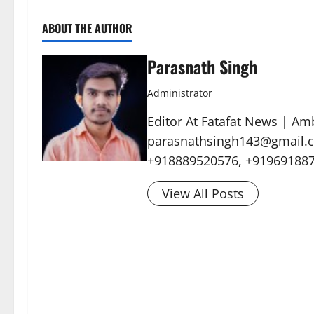
ABOUT THE AUTHOR
Parasnath Singh
Administrator
Editor At Fatafat News | Am
parasnathsingh143@gmail.c
+918889520576, +91969188
View All Posts