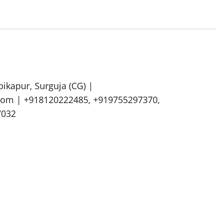
bikapur, Surguja (CG) |
om | +918120222485, +919755297370,
7032