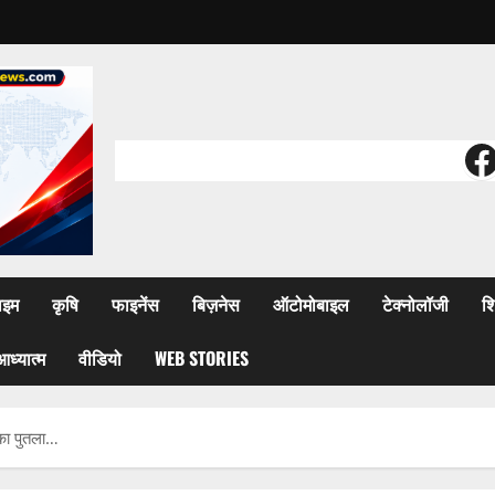
F
ाइम
कृषि
फाइनेंस
बिज़नेस
ऑटोमोबाइल
टेक्नोलॉजी
शि
आध्यात्म
वीडियो
WEB STORIES
का पुतला…