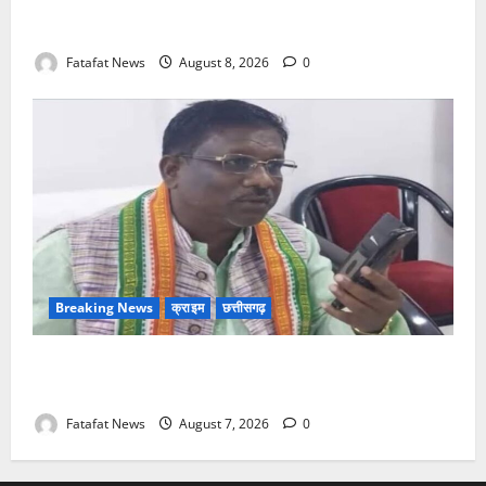
छत्तीसगढ़ क्रिश्चियन फोरम अध्यक्ष अरुण पन्नालाल से
गिरफ्तार
Fatafat News
August 8, 2026
0
Breaking News
क्राइम
छत्तीसगढ़
Balrampur News: बृहस्पत सिंह का मोबाइल हुआ हैक..
कॉन्टेक्ट लिस्ट के नम्बरों से भेजे जा रहे मैसेज..
Fatafat News
August 7, 2026
0