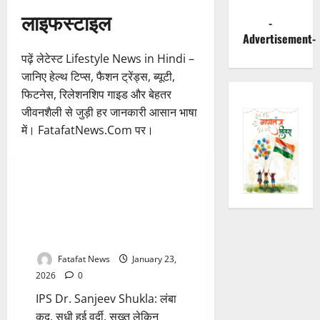
लाइफस्टाइल
-
Advertisement-
पढ़ें लेटेस्ट Lifestyle News in Hindi –
जानिए हेल्थ टिप्स, फैशन ट्रेंड्स, ब्यूटी,
फिटनेस, रिलेशनशिप गाइड और बेहतर
जीवनशैली से जुड़ी हर जानकारी आसान भाषा
में। FatafatNews.Com पर।
Breaking News
छत्तीसगढ़
भारत
लाइफस्टाइल
वर्दी का सपना, लंबा कद और सख्त
1 minute read
पहचान… MPPSC से IPS तक का
सफर, रायपुर के पहले पुलिस कमिश्नर
बने Dr. संजीव शुक्ला के बारे में जानिए!
Fatafat News
January 23,
2026
0
IPS Dr. Sanjeev Shukla: लंबा
कद, सधी हुई वर्दी, सख्त लेकिन