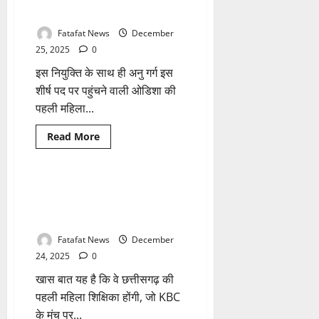
में
महंगाई
की पहली महिला मुख्य सचिव
जानिए!
की
दस्तक,
Fatafat News
December
छत्तीसगढ़
में
25, 2025
0
बढ़े
LPG
इस नियुक्ति के साथ ही अनु गर्ग इस
सिलेंडर
के
शीर्ष पद पर पहुंचने वाली ओडिशा की
दाम,
होटल-
पहली महिला...
रेस्टोरेंट
का
खाना
Breaking News
छत्तीसगढ़
Read
Read More
हो
more
लाइफस्टाइल
शिक्षा
सकता
about
है
इतिहास
महंगा
रच
गया,
कक्षा से करोड़पति मंच तक, सरगुजा
1 minute read
अनु
की शिक्षिका विभा चौबे ने KBC की हॉट
गर्ग
बनीं
सीट पर रच दिया इतिहास
राज्य
की
Fatafat News
December
पहली
महिला
24, 2025
0
मुख्य
सचिव
खास बात यह है कि वे छत्तीसगढ़ की
पहली महिला शिक्षिका होंगी, जो KBC
के मंच पर...