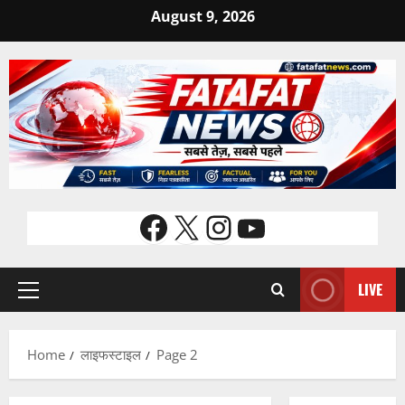
Skip
August 9, 2026
to
content
Facebook
X
Instagram
YouTube
LIVE
Primary
Menu
Home
लाइफस्टाइल
Page 2