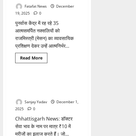
सकता
है
Fatafat News
December
आपको
सेहतमंद,
19, 2025
0
ब्रेकफास्ट
में
पुनर्वास केंद्र में रह रहे 35
शामिल
करें
आत्मसमर्पित नक्सलियों को
ये
राजमिस्त्री (मेसन) का व्यावसायिक
दो
सुपरफूड
प्रशिक्षण देकर उन्हें आत्मनिर्भर...
Breaking News
छत्तीसगढ़
Read
Read More
more
लाइफस्टाइल
about
जो
कभी
जंगलों
इस हॉस्पिटल में होता है मात्र ₹10 में
1 minute read
में
मरीजों का इलाज, डॉक्टर का कहना-
थे,
अब
जनसेवा के नाम पर करते है ये काम.!
घर
बना
Sanjay Yadav
December 1,
रहे…
35
2025
0
आत्मसमर्पित
नक्सलियों
Chhattisgarh News: डॉक्टर
ने
थामा
सेवा भाव के नाम पर मात्र ₹10 में
राजमिस्त्री
मरीजों का इलाज करते हैं। जो...
का