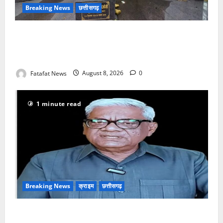
Breaking News
छत्तीसगढ़
अटल परिसर योजना में भ्रष्टाचार की सेंध, बारिश की बूंदों ने
उधेड़ी पूर्व पीएम की प्रतिमा की कलई, उच्चस्तरीय जांच के
आदेश
Fatafat News
August 8, 2026
0
1 minute read
Breaking News
क्राइम
छत्तीसगढ़
भगवान शिव पर अमर्यादित टिप्पणी मामला, विवादित पोस्ट के बाद