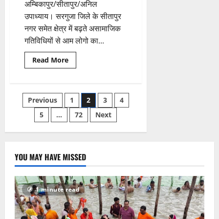
अम्बिकापुर/सीतापुर/अनिल
में
बंधा
उपाध्याय। सरगुजा जिले के सीतापुर
पत्थर
बना
नगर समेत क्षेत्र में बढ़ते असामाजिक
मौत
की
गतिविधियों से आम लोगो का...
गुत्थी
का
केंद्र,
Read
Read More
हत्या
more
या
about
आत्महत्या
डीजल
की
चोर
जांच
गिरोह
Posts
Previous
में
1
2
3
4
ने
जुटी
ढाबा
पुलिस
संचालक
5
…
72
Next
pagination
पर
किया
जानलेवा
हमला,
बदमाशों
को
YOU MAY HAVE MISSED
डीजल
चोरी
करने
से
मना
1 minute read
करना
पड़ा
महंगा